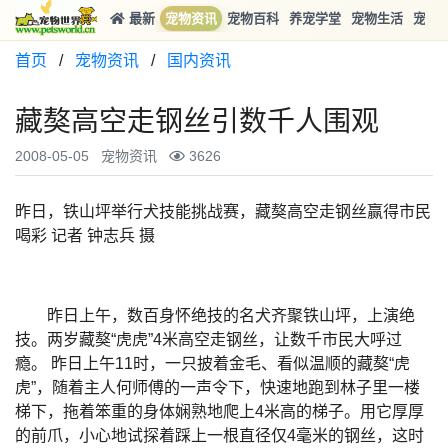
最新
宠物资讯
宠物百科
养宠学堂
宠物生活
宠物
首页
/
宠物资讯
/
国内资讯
藏獒高空走钢丝引数千人围观
2008-05-05
宠物资讯
3626
昨日，铁山坪举行犬技能挑战赛，藏獒高空走钢丝赢得市民
喝彩 记者 钟志兵 摄
昨日上午，数百身怀绝技的名犬齐聚铁山坪，上演绝
技。两岁藏獒“虎虎”4米高空走钢丝，让数千市民大呼过
瘾。 昨日上午11时，一只披着金毛、看似温顺的藏獒“虎
虎”，随着主人何师傅的一声令下，快速地跑到林子里一楼
梯下，拖着笨重的身体娴熟地爬上4米高的梯子。用它厚厚
的前爪，小心地试探着踩上一根直径仅4毫米的钢丝，这时