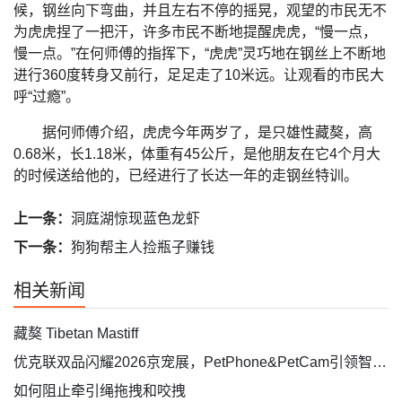
候，钢丝向下弯曲，并且左右不停的摇晃，观望的市民无不
为虎虎捏了一把汗，许多市民不断地提醒虎虎，“慢一点，
慢一点。”在何师傅的指挥下，“虎虎”灵巧地在钢丝上不断地
进行360度转身又前行，足足走了10米远。让观看的市民大
呼“过瘾”。
据何师傅介绍，虎虎今年两岁了，是只雄性藏獒，高
0.68米，长1.18米，体重有45公斤，是他朋友在它4个月大
的时候送给他的，已经进行了长达一年的走钢丝特训。
上一条：
洞庭湖惊现蓝色龙虾
下一条：
狗狗帮主人捡瓶子赚钱
相关新闻
藏獒 Tibetan Mastiff
优克联双品闪耀2026京宠展，PetPhone&PetCam引领智能养宠新风潮
如何阻止牵引绳拖拽和咬拽