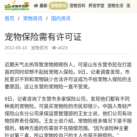
最新
宠物资讯
宠物百科
养宠学堂
宠物生活
宠物
首页
/
宠物资讯
/
国内资讯
宠物保险需有许可证
2012-05-10
宠物资讯
4023
近期天气炎热导致宠物频频伤人，可是山东东营市民在打疫
苗的同时却想不起给宠物入保险。9日，记者调查发现，市
民意识不到和宠物缺少合法许可证成为不给宠物入保险的主
要原因，这让东营的宠物险一直不受宠。
9日，记者咨询了东营市多家保险公司，发现他们都有不同
种类的宠物险，可是买宠物险的市民却很少。中国人寿财产
保险山东分公司承保运营管理部的王女士说，他们公司有动
物饲养责任保险。王女士说介绍，宠物险很多情况下是不赔
偿的，精神方面的伤害就不在赔偿范围。“因为该险种主要
针对第三者，所以宠物咬自己的主人也是不赔偿的。”