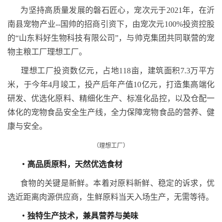
为坚持高质量发展的磐石匠心，宠次元于2021年，在沂
南县宠物产业--国帅的招商引资下，由宠次元100%投资控股
的“山东料好生物科技有限公司”，与帅克集团共同联营的宠
物主粮工厂理想工厂。
理想工厂投资数亿元，占地118亩，建筑面积7.3万平方
米，于今年4月竣工，投产后年产值10亿元，打造集高端化
研发、优选化原料、精细化生产、标准化品控，以及仓配一
体化的宠物食品安全生产线，全力保障宠物食品的营养、健
康与安全。
（理想工厂）
・
高品质原料，天然优选食材
食物的关键是新鲜。本着对原料新鲜、稳定的诉求，优
选近距离肉源供应商，生鲜原料当天入场生产，无需等待。
・
独特生产技术，兼具营养与美味