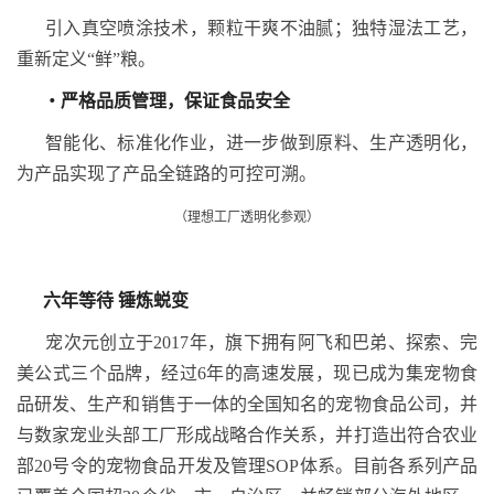
引入真空喷涂技术，颗粒干爽不油腻；独特湿法工艺，
重新定义“鲜”粮。
・
严格品质管理，保证食品安全
智能化、标准化作业，进一步做到原料、生产透明化，
为产品实现了产品全链路的可控可溯。
（理想工厂透明化参观）
六年等待
锤炼蜕变
宠次元创立于2017年，旗下拥有阿飞和巴弟、探索、完
美公式三个品牌，经过6年的高速发展，现已成为集宠物食
品研发、生产和销售于一体的全国知名的宠物食品公司，并
与数家宠业头部工厂形成战略合作关系，并打造出符合农业
部20号令的宠物食品开发及管理SOP体系。目前各系列产品