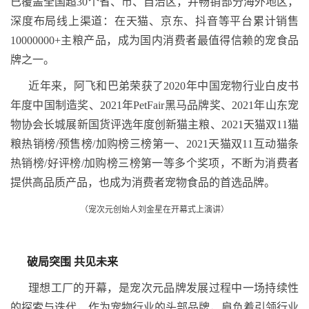
已覆盖全国超30个省、市、自治区，并畅销部分海外地区，
深度布局线上渠道：在天猫、京东、抖音等平台累计销售
10000000+主粮产品，成为国内消费者最值得信赖的宠食品
牌之一。
近年来，阿飞和巴弟荣获了2020年中国宠物行业白皮书
年度中国制造奖、2021年PetFair黑马品牌奖、2021年山东宠
物协会长城展新国货评选年度创新猫主粮、2021天猫双11猫
粮热销榜/预售榜/加购榜三榜第一、2021天猫双11互动猫条
热销榜/好评榜/加购榜三榜第一等多个奖项，不断为消费者
提供高品质产品，也成为消费者宠物食品的首选品牌。
（宠次元创始人刘金星在开幕式上演讲）
破局突围
共见未来
理想工厂的开幕，是宠次元品牌发展过程中一场持续性
的探索与迭代，作为宠物行业的头部品牌，肩负着引领行业