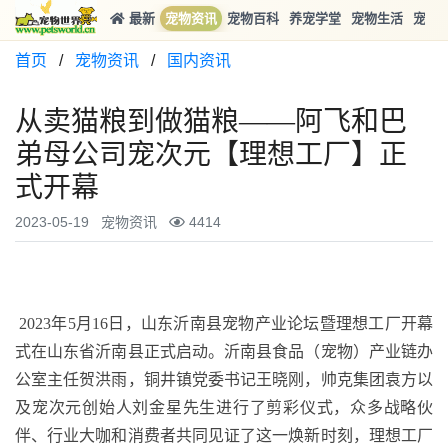
最新
宠物资讯
宠物百科
养宠学堂
宠物生活
宠物
首页
/
宠物资讯
/
国内资讯
从卖猫粮到做猫粮――阿飞和巴
弟母公司宠次元【理想工厂】正
式开幕
2023-05-19
宠物资讯
4414
2023年5月16日，山东沂南县宠物产业论坛暨理想工厂开幕
式在山东省沂南县正式启动。沂南县食品（宠物）产业链办
公室主任贺洪雨，铜井镇党委书记王晓刚，帅克集团袁方以
及宠次元创始人刘金星先生进行了剪彩仪式，众多战略伙
伴、行业大咖和消费者共同见证了这一焕新时刻，理想工厂