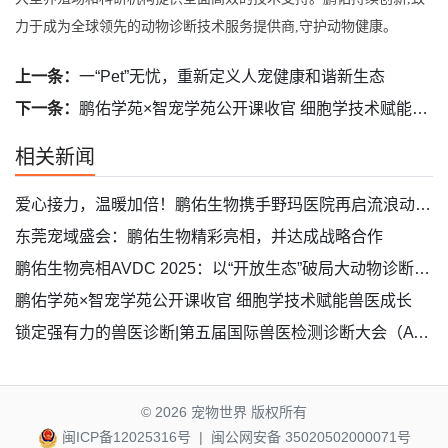
力于成为全球领先的动物诊断技术服务提供商,守护动物健康。
上一条：
一“Pet”无忧，重新定义人宠健康和谐新生态
下一条：
鹏佑学苑×智宠学苑公开课收官 细胞学技术赋能兽医成长
相关新闻
爱心接力，温暖加倍！鹏佑生物携手野玛医院再启流浪动物关爱之旅
东莞宠域盛会：鹏佑生物精彩亮相，并达成战略合作
鹏佑生物亮相AVDC 2025：以“开放生态”破局大动物诊断新赛道
鹏佑学苑×智宠学苑公开课收官 细胞学技术赋能兽医成长
锁定强有力的兽医诊断|第五届国际兽医检测诊断大会（AVDC）亮点满满！
© 2026
宠物世界 版权所有
闽ICP备12025316号
|
闽公网安备 35020502000071号