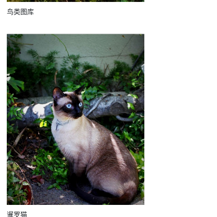
鸟类图库
暹罗猫