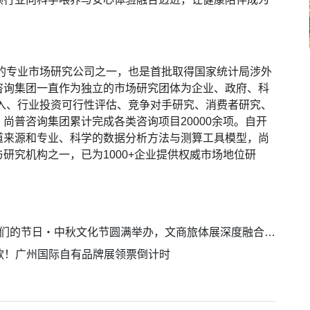
立的专业市场研究公司之一，也是首批取得国家统计局涉外
咨询集团一直作为独立的市场研究团体为企业、政府、科
入、行业投资可行性评估、竞争对手研究、消费者研究、
尚普咨询集团累计完成各类咨询项目20000余项。自开
道来源和专业、科学的数据分析方法与测算工具模型，尚
研究机构之一，已为1000+企业提供权威市场地位研
的节日・中秋文化节圆满举办，文商旅体展深度融合激活区域新活力
内爆款！广州国际自有品牌展领票倒计时