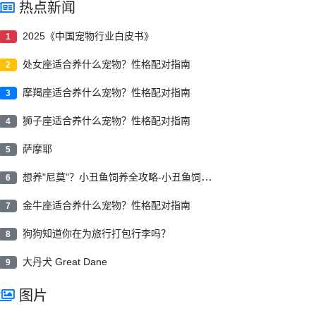
热点新闻
2025《中国宠物行业白皮书》
1
处女座适合养什么宠物？性格配对指南
2
摩羯座适合养什么宠物？性格配对指南
3
狮子座适合养什么宠物？性格配对指南
4
萨摩耶
5
想养"尼莫"？小丑鱼饲养全攻略-小丑鱼饲养指南
6
金牛座适合养什么宠物？性格配对指南
7
狗狗知道你在为旅行打包行李吗？
8
大丹犬 Great Dane
9
图片