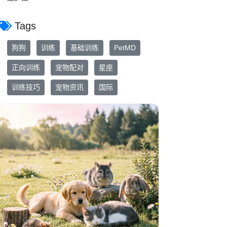
Tags
狗狗
训练
基础训练
PetMD
正向训练
宠物配对
星座
训练技巧
宠物资讯
国际