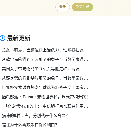
登录
免费注册
最新更新
美女与萌宠：当颜值遇上治愈力，谁能抵挡这双重暴击？
从薛定谔的猫到斐波那契的兔子：当数学家遇上宠物，奇妙的事情发生了
美国女子带宠物马坐飞机头等舱走红，网友：这也行？！
从薛定谔的猫到斐波那契的兔子：当数学家遇上宠物，奇妙的事情发生了
世界杯宠物球衣热潮：球迷为毛孩子穿上国家队战袍，萌翻全网！
酷爪部落 × Petstar 宠物世界杯，周末带狗开踢！
一张“宠”爱有加的卡： 中信银行京东联名信用卡（宠物系列）温暖升级
猫咪的9种叫声，分别代表什么含义？
猫咪为什么喜欢躺在你的胸口？