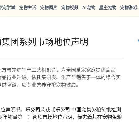
养宠学堂
宠物生活
宠物图片
宠物视频
AI宠物
星座宠物
宠物游戏
询集团系列市场地位声明
配方与先进生产工艺相融合，为全国爱宠家庭提供高品
食品行业升级。依托集研发、生产与销售于一体的综合实
整供应链，以专业营养守护宠物健康。
地位声明书。乐兔司荣获【乐兔司 中国宠物兔粮每批检测
两年销量第一】两项市场地位声明，标志着其在宠物兔粮