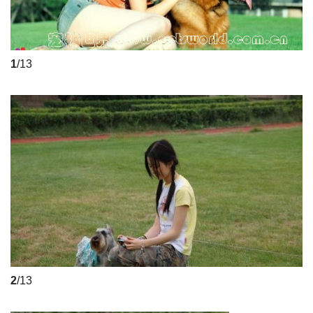
1
/13
2
/13