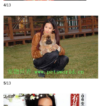
4
/13
5
/13