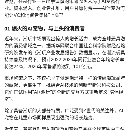
近期，在AI行业一直出手谨慎的朱啸虎也入局了AI宠物行
业。资本涌入、创业者扎堆，用户甘愿付费——AI伴宠为何
能让VC和消费者集体"上头"？
01 爆火的AI宠物，与上头的消费者
近年来，潮玩市场展现出惊人的增长活力，成为全球最具潜
力的消费领域之一。据新华网联合中国社会科学院财经战略
研究院发布的《潮玩产业发展报告》数据显示，在潮流玩具
持续普及情况下，预计2022-2026年间行业复合年均增长率
将达24%，2026年零售额将达到1101亿元。
市场繁荣之下，不仅托举了像泡泡玛特一样的传统潮玩品牌
的崛起，更催生了一批结合AI技术的创新型新兴科技公司，
它们正试图用"AI+潮玩"的全新的交互方式重新定义"陪伴经
济"。
除了具备潮玩的大部分特质，广泛受到Z世代的关注外，AI
宠物在儿童市场同样展现出强劲的增长趋势。
近年来，智能互动型AI潮玩及AI宠物产品在全球范围内已然