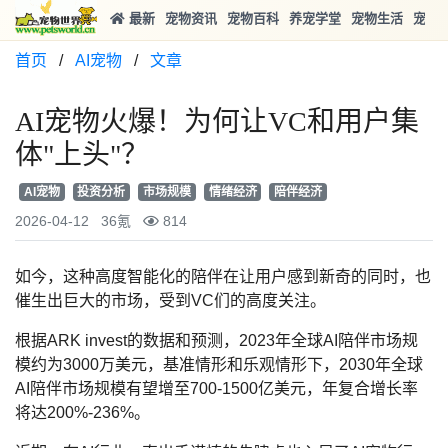
最新
宠物资讯
宠物百科
养宠学堂
宠物生活
宠物
首页
/
AI宠物
/
文章
AI宠物火爆！为何让VC和用户集
体"上头"？
AI宠物
投资分析
市场规模
情绪经济
陪伴经济
2026-04-12
36氪
814
如今，这种高度智能化的陪伴在让用户感到新奇的同时，也
催生出巨大的市场，受到VC们的高度关注。
根据ARK invest的数据和预测，2023年全球AI陪伴市场规
模约为3000万美元，基准情形和乐观情形下，2030年全球
AI陪伴市场规模有望增至700-1500亿美元，年复合增长率
将达200%-236%。