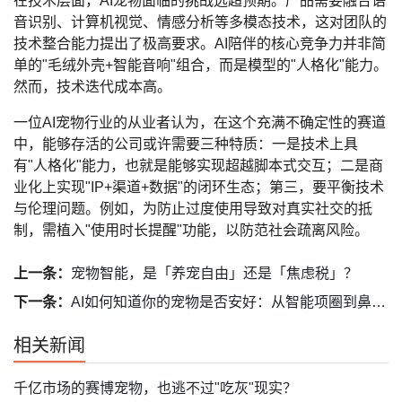
在技术层面，AI宠物面临的挑战远超预期。产品需要融合语
音识别、计算机视觉、情感分析等多模态技术，这对团队的
技术整合能力提出了极高要求。AI陪伴的核心竞争力并非简
单的"毛绒外壳+智能音响"组合，而是模型的"人格化"能力。
然而，技术迭代成本高。
一位AI宠物行业的从业者认为，在这个充满不确定性的赛道
中，能够存活的公司或许需要三种特质：一是技术上具
有"人格化"能力，也就是能够实现超越脚本式交互；二是商
业化上实现"IP+渠道+数据"的闭环生态；第三，要平衡技术
与伦理问题。例如，为防止过度使用导致对真实社交的抵
制，需植入"使用时长提醒"功能，以防范社会疏离风险。
上一条：
宠物智能，是「养宠自由」还是「焦虑税」？
下一条：
AI如何知道你的宠物是否安好：从智能项圈到鼻纹识别
相关新闻
千亿市场的赛博宠物，也逃不过"吃灰"现实？