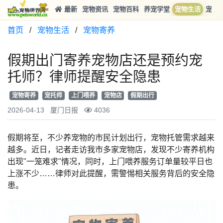
最新
宠物资讯
宠物百科
养宠学堂
宠物生活
宠物
首页
/
宠物生活
/
宠物寄养
假期出门寄养宠物店还是预约宠
托师？律师提醒安全隐患
宠物寄养
宠托师
上门喂养
宠物店
假期出行
2026-04-13
厦门日报
4036
假期将至，不少养宠物的市民计划出行，宠物托管需求越来
越多。近日，记者走访我市多家宠物店，发现不少寄养机构
出现"一笼难求"情况，同时，上门喂养服务订单量较平日也
上涨不少……律师对此提醒，需警惕相关服务背后的安全隐
患。