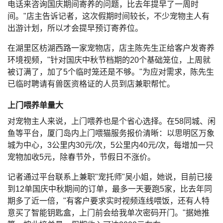
电话来咨询国庆期间寄养的问题，比去年提早了一周时
间。"店主告诉记者，这次假期时间较长，不少宠物主人有
出游计划，所以才会提早预订寄养位。
在湖里区枋湖西路一家宠物店，店主陈先生正给客户发寄养
环境视频，"针对国庆中秋节档期的20个基础笼位，上周就
被订满了，加了5个临时笼还是不够。"为应对需求，陈先生
已临时聘请有兽医资格证的人员到店兼职帮忙。
上门喂养单量大
对宠物主人来说，上门喂养也是个省心选择。在58同城、闲
鱼等平台，厦门岛内上门喂猫服务报价清晰：以思明区万象
城为中心，3公里内30元/次，5公里内40元/次，每增加一只
宠物加收5元，除春节外，节假日不涨价。
记者通过平台联系上兼职"宠托师"吴小姐，她说，目前已接
到12单国庆中秋期间的订单，最多一天要跑5家，比去年同
期多了近一倍，"有客户要求实时视频连线喂饭，还有人特
意买了智能钥匙盒，上门前会给我单次密码开门。"据她推