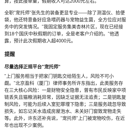
算，按此接单量，假期收入可达2000元左右。
全职"宠托师"张先生的装备更显专业——除了测温仪、拾便
袋，他还特意备好应急喂药器与宠物益生菌，全方位应对服
务中的突发情况。"我固定服务集美杏林片区，现在已经接
到18个国庆中秋假期的订单，全是老客户介绍的。"他透
露，预计此次假期收入超4000元。
提醒
尽量选择正规平台"宠托师"
"上门服务相当于把家门钥匙交给陌生人，风险不可小
觑。"北京盈科（厦门）律师事务所许东指出，此类服务存
在三大核心风险：一是财物安全隐患，曾有市民反映家中项
链丢失且猫粮消耗异常，因缺乏证据无法追责；二是钥匙复
制风险，可能为后续入室犯罪埋下隐患；三是服务疏忽导致
损失，如忘记关水造成房屋泡水、未关好门窗致宠物走失
等。此外，许东还补充说，"宠托师"上门被宠物咬伤，在近
年也出现不少案例。