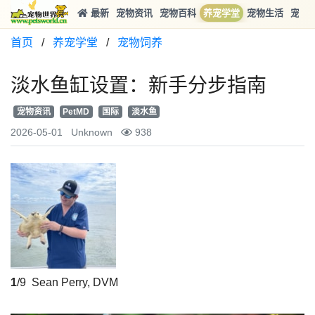
最新
宠物资讯
宠物百科
养宠学堂
宠物生活
宠物
首页
/
养宠学堂
/
宠物饲养
淡水鱼缸设置：新手分步指南
宠物资讯
PetMD
国际
淡水鱼
2026-05-01
Unknown
938
1
/9
Sean Perry, DVM