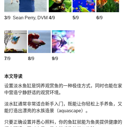
3
/9
Sean Perry, DVM
4
/9
5
/9
6
/9
7
/9
8
/9
9
/9
本文导读
设置淡水鱼缸是饲养观赏鱼的一种极佳方式，同时也能在家
中营造宁静舒适的观赏环境。
淡水缸通常非常适合新手入门，既能让你轻松上手养鱼，又
能打造出漂亮的水族造景（aquascape）。
只要正确设置并悉心照料，你的鱼缸就能为鱼类提供健康的