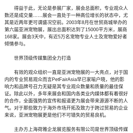
得益于此，无论是参展厂家，展会总面积，专业观众人
数还是成交量……展会一直处于一种高位增长的状态中，尤
其是近两年更可谓盛况空前。2003年8月在世贸商城举办的
第六届亚洲宠物展，展出总面积达到了15000平方米，展商
168家。展会3天中，有近5万名宠物专业人士及宠物爱好者
倾情参与。
世界顶级传媒集团全力打造
有效的观众组织一直是亚洲宠物展的一大亮点，对于国
内的专业贸易观众而言PetFairAsia早已家喻户晓，他的影
响力和品牌号召力无疑是其专业观众数量和质量的最佳保
证。除此以外，多年来展会和国内各类业内媒体都有着很好
的合作，全面强势的宣传和报道更为展会带来源源不断的人
气。对于那些致力于海外市场开拓及致力于跨过贸易的企业
来说，亚洲宠物展更是他们不可错失的贸易良机。
主办方上海荷雅企龙展览服务有限公司是世界顶级传媒