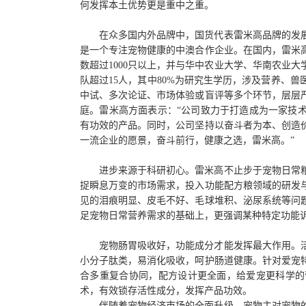
何发挥本土优势更是重中之重。
在众多国内外品牌中，国货代表雷米高品牌的发
是一个专注宠物健康的中澳合作企业。在国内，雷米
数超过
1000只以上，并与华中农业大学、华南农业
队超过15人，其中80%为研究生学历，涉及营养、
中试、多次论证、市场体验或盲评等多个环节，层层
庭。雷米高方面表示：“公司致力于打造成为一家技
有功效的产品。同时，公司坚持以奋斗者为本、创造
一流企业的愿景，奋斗前行，健康之选，雷米高。”
进步来源于科研初心。雷米高不止步于宠物日常
捉瞬息万变的市场需求，投入功能配方粮领域的研发
见的泪痕明显、皮毛不好、毛球堆积、泌尿系统等问
足宠物日常营养需求的基础上，更强调某种特定功能
宠物肠胃吸收好，功能成分才能发挥最大作用。
小分子肽类，易消化吸收，呵护肠道健康。针对爱宠
合多重复合协同，配方设计更全面，给爱宠更科学的
术，有效锁存活性成分，发挥产品功效。
伴随着宠物经济市场的全面升级，宠物主对宠物