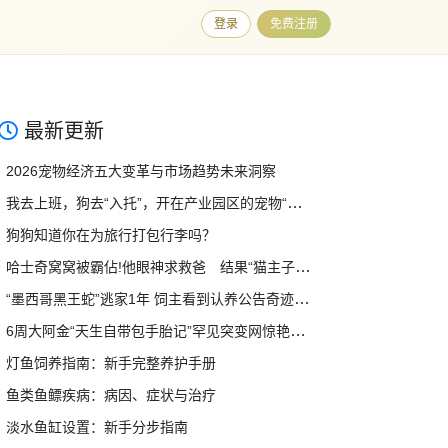
登录
免费注册
最新更新
2026宠物经济五大变革与市场趋势未来洞察
我去上班，狗去“入托”，开在产业园区的宠物“幼稚园”受欢迎
狗狗知道你在为旅行打包行李吗？
哈士奇窝窝被霸佔!他眼神求救爸 结果“猫主子一凶”全家都投降
“墨西哥黑王蛇”逃家1年 饲主看到认养公告奇迹团圆
6周大阿金“天生自带包手胎记”罕见突变网惊艳：长大不得了
灯鱼饲养指南：新手完整养护手册
鱼类鱼鳔疾病：病因、症状与治疗
淡水鱼缸设置：新手分步指南