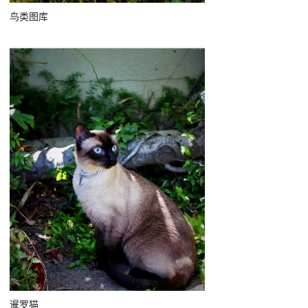
鸟类图库
暹罗猫