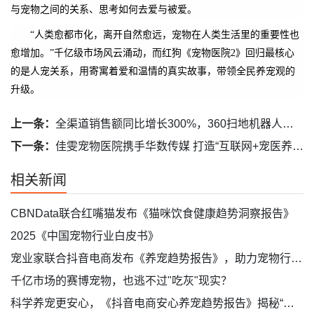
与宠物之间的关系、思考如何去爱与被爱。
“人类愈都市化，离开自然愈远，宠物在人类生活里的重要性也
愈增加。”千亿级市场风云涌动，而红狗《宠物医院2》回归最核心
的是人宠关系，用寄寓着爱和温情的真实故事，带领全民养宠观的
升级。
上一条：
全渠道销售额同比增长300%，360扫地机器人为何如此抢手？
下一条：
佳雯宠物医院携手华数传媒 打造“互联网+宠医养”服务新模式！
相关新闻
CBNData联合红嘴猫发布《猫咪饮食健康趋势洞察报告》
2025《中国宠物行业白皮书》
宠业家联合抖音电商发布《养宠趋势报告》，助力宠物行业生意新增长
千亿市场的赛博宠物，也逃不过"吃灰"现实？
科学养宠更安心，《抖音电商安心养宠趋势报告》揭秘“爱它的一万种方式”