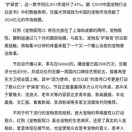
“铲屎官”，这一数字同比2013年提升了43%。据《2019中国宠物行业
白皮书》中的数据表明，仅猫犬领域就为中国的宠物市场贡献了
2024亿元的市场规模。
红狗《宠物医院2》将目光放在了上海和成都的两所，宠物医
院，摄制组通过几个月的跟踪拍摄，与医生、宠物及“铲屎官”的近距
离接触，用每集30分钟的体量承载了一个又一个暖心治愈的宠物救
治故事。
节目自开播以来，率先在bilibili的，播放量已超2600万次，豆瓣
评分也近8分，并成功位列豆瓣一周国内口碑综艺榜前五，接着再登
东方卫视全国上映。其中“因为使命，全力以赴”的宣传口号更是打动
了数以亿计“铲屎官”的心，节目正能量赢得多方认可与传递，其中关
于繁殖犬、流浪犬、老年犬等内容获北京青年报、新闻晨报、半岛
晨报、文汇报、看看新闻、澎湃新闻等多家主流媒体共同推荐。
不同于时下流行的宠物类短视频，放大宠物的乖萌属性以打动
观众，红狗《宠物医院2》直击宠物的生老病死，还原了真实的人宠
相处，爱意体现在细节处，也促使观众去思考宠物的意义、思考人