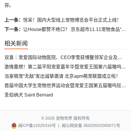
容。
上一条：
惊呆！国内大型线上宠物博览会平台正式上线！
下一条：
让House都赞不绝口？ 京东超市11.11宠物食品“不爱吃就退”
相关新闻
双喜｜宠爱国际动物医院、CEO李雪获博鳌领军企业及经济人物奖
激情重燃！第二届平阳宠爱嘉年华暨宠爱王国第六届嗷呜狂欢节定档5月11-12日
当家萌宠“无敌”发出诚挚邀请 北京apm萌宠联盟成立啦！
首届中国大学生宠物世界运动会暨宠爱王国第五届嗷呜狂欢节即将开始啦！
圣伯纳犬 Saint Bernard
© 2026
宠物世界 版权所有
闽ICP备12025316号
|
闽公网安备 35020502000071号