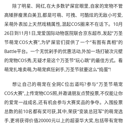
除了明星、网红,在大多数铲屎官眼里,自家的宠物不管
高矮胖瘦黑白美丑,都是可萌、可拽、可酷炫的无敌小可爱,
呆萌外表加上天然戏精属性,混起COS圈来不在话下。10月
26日到11月1日,宠爱国际动物医院联合京东超市,发起“万圣
节萌宠COS大赛”,为铲屎官们提供了一个“有图有真相”的
Battle平台。一个无忧剁手的优惠活动,外加一场打破次元壁
的宠物COS秀,无疑才是这个万圣节“玩心跳”的最佳方式。看
萌宠扎堆卖萌,为萌宠疯狂剁手,万圣节就要这么“捣蛋”!
想让自己的萌宠在全网C位出道吗?参与“万圣节萌宠
COS大赛”,上传宠物COS照,并邀请朋友点赞投票,不仅能让你
的爱宠一战成名,还有机会参与大赛奖品的争夺。入围投票
总数的前10名都有奖可获,其中,荣获“变装总冠军”的萌宠选
手,更将获得价值20000元以上的超豪华大奖,包括带有宠物