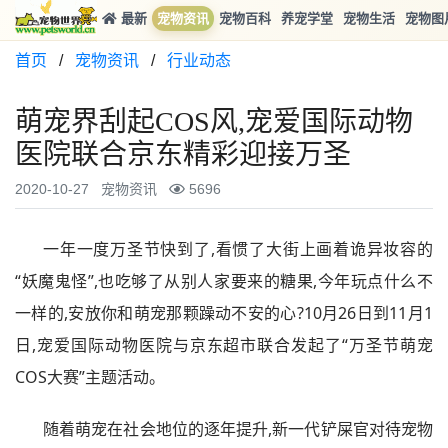
最新
宠物资讯
宠物百科
养宠学堂
宠物生活
宠物图
首页
/
宠物资讯
/
行业动态
萌宠界刮起COS风,宠爱国际动物
医院联合京东精彩迎接万圣
2020-10-27
宠物资讯
5696
一年一度万圣节快到了,看惯了大街上画着诡异妆容的
“妖魔鬼怪”,也吃够了从别人家要来的糖果,今年玩点什么不
一样的,安放你和萌宠那颗躁动不安的心?10月26日到11月1
日,宠爱国际动物医院与京东超市联合发起了“万圣节萌宠
COS大赛”主题活动。
随着萌宠在社会地位的逐年提升,新一代铲屎官对待宠物