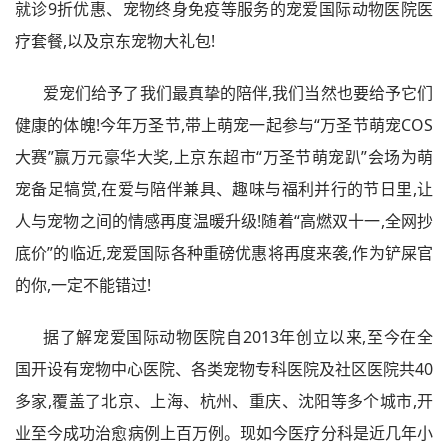
就诊9折优惠、宠物终身免疫等服务的宠爱国际动物医院医
疗套餐,以及京东宠物大礼包!
爱宠们给予了我们最真挚的陪伴,我们当然也要给予它们
健康的体魄!今年万圣节,带上萌宠一起参与“万圣节萌宠COS
大赛”赢万元豪华大奖,上京东超市“万圣节萌宠趴”会场为萌
宠备足犒赏,在爱与陪伴兼具、趣味与福利并行的节日里,让
人与宠物之间的情感再度温暖升级!随着“高燃双十一,全网抄
底价”的临近,宠爱国际各种重磅优惠将再度来袭,作为铲屎官
的你,一定不能错过!
据了解宠爱国际动物医院自2013年创立以来,至今在全
国开设有宠物中心医院、各类宠物专科医院及社区医院共40
多家,覆盖了北京、上海、杭州、重庆、沈阳等多个城市,开
业至今成功治愈病例上百万例。现如今医疗分科是近几年小