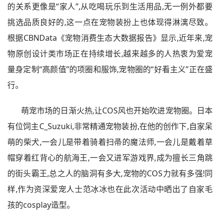
的关系更像是“家人”,从吃喝玩乐到生活用品,无一例外都要
挑选品质良好的,这一点在宠物装扮上也体现得淋漓尽致。
根据CBNData《宠物消费生态大数据报告》显示,近年来,宠
物原创设计类市场正在持续增长,越来越多的人热衷为爱宠
量身定制“高颜值”的项圈和服饰,宠物圈的“好看主义”正在盛
行。
萌宠市场的日渐火热,让COS风也开始吹进宠物圈。日本
有位饲主C_Suzuki,非常精通宠物装扮,在他的创作下,自家呆
萌的柴犬,一会儿是带着骑着扫帚的魔法师,一会儿是戴着草
帽穿着红背心的航海王,一会又进军游戏界,成为擅长三角跳
的街头霸王,总之人的脑洞有多大,宠物的COS力就有多强!同
样,作为资深爱宠人士范冰冰也在此次活动中晒出了自家毛
孩的cosplay造型。