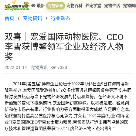
最新
宠物资讯
宠物百科
养宠学堂
宠物生活
宠物图
首页
/
宠物资讯
/
行业动态
双喜｜宠爱国际动物医院、CEO
李雪获博鳌领军企业及经济人物
奖
2022-01-14
宠物资讯
7328
2021年(第五届)博鳌企业论坛于2022年1月8日至9日在海南博鳌
隆重举办,宠爱国际受邀参加,与众多代表通过博鳌圆桌会等环节,共同
探讨发展热点与当下宠物经济发展的特点和趋势。在经济大环境不
断颠簸的变化下砥砺前行,宠爱国际初露峥嵘。以积极进取、锐意创
新和在市场占有率、行业影响力等方面取得重大成就,立足医疗之本,
始终坚持打造高品质医疗核心竞争力,并荣获“2021年度(行业)领军企
业”!宠爱国际CEO李雪女士聚力精英,带领团队打造出拥有卓越的医
疗技术和管理运营团队荣获“2021年度经济人物・杰出青年”!