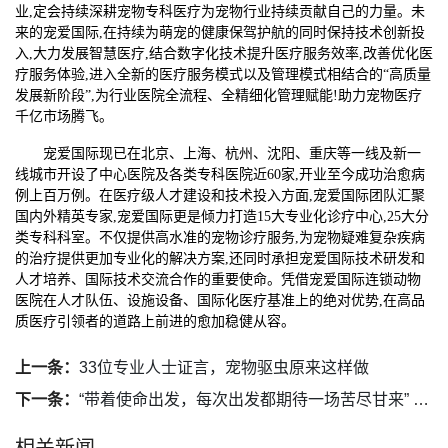
业,定会持续深耕宠物专科医疗为宠物行业持续贡献自己的力量。未
来的宠爱国际,在持续为萌宠的健康保驾护航的同时保持技术创新投
入,大力发展智慧医疗,结合数字化技术提升医疗服务效率,改善优化医
疗服务体验,进入全新的医疗服务模式以及管理模式相结合的“高质量
发展新阶段”,为行业医院全流程、全精细化管理赋能!助力宠物医疗
千亿市场腾飞。
宠爱国际现已在北京、上海、杭州、沈阳、重庆等一线及新一
线城市开设了中心医院及各类专科医院近60家,开业至今成功治愈病
例上百万例。在医疗级人才建设和技术投入方面,宠爱国际团队汇聚
国内外精英专家,宠爱国际更是倾力打造15大专业化诊疗中心,25大分
类专科科室。不仅提供高水准的宠物诊疗服务,为宠物疑难复杂疾病
的治疗提供更加专业化的解决方案,还同时承担宠爱国际技术研发和
人才培养、国际技术交流合作的重要使命。凭借宠爱国际连锁动物
医院在人才队伍、设施设备、国际化医疗基准上的绝对优势,在高品
质医疗引领者的道路上前进的愈加稳健从容。
上一条：
33位专业人士证言，宠物驱虫原来这样做
下一条：
“带着使命出发，每次出发都期待一场苦尽甘来” 新瑞鹏百人百佳孙艳艳