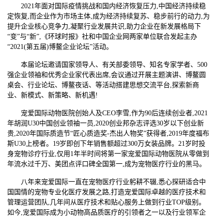
2021年面对国际疫情挑战和国内经济恢复压力,中国经济持续稳
定恢复,而企业作为市场主体,成为经济持续复苏、稳步前行的动力,为
提升企业核心竞争力,凝聚行业发展共识,助力企业在新发展格局下
“变”与“新”,《环球时报》社和中国企业网两家单位联合发起主办
“2021(第五届)博鳌企业论坛”活动。
本届论坛邀请国家领导人、有关部委领导、知名专家学者、500
强企业领袖和优秀企业家代表出席,会议通过开展主题演讲、博鳌圆
桌会、行业论坛、博鳌夜话、等活动搭建思想交流平台,探索新商
业、新模式、新策略、新机遇!
宠爱国际动物医院创始人及CEO李雪,作为90后连续创业者,2021
年胡润U30中国创业领袖一员,2020创业邦杂志评选30岁以下创业新
贵,2020年国际质造节“匠心质造奖-杰出人物奖”获得者,2019年度福布
斯U30上榜者。19岁即创下年销售额超过300万女装品牌。21岁时投
身宠物诊疗行业,仅用1年半时间将第一家宠爱国际动物医院从零做到
年流水过千万、美团点评口碑全国第一,成为宠物医疗行业的黑马。
八年来宠爱国际一直在宠物医疗行业躬耕不辍,悉心探研适合中
国国情的宠物专业化医疗发展之路,打造宠爱国际卓越的医疗技术和
管理运营团队,几年间从医疗技术和贴心服务上做到行业TOP级别。
如今,宠爱国际成为小动物高品质医疗的引领者之一以及行业领军企