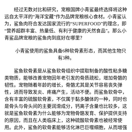
经过无数对比和研究，宠粮国牌小青鲨最终选择将这种
远自太
平
洋的“海洋宝藏”作为品牌宠粮核心食材。小青鲨认
为，鲨鱼肉符合发达
国家
流行的“SUPERFOOD”的理念，即
“营养超群丰富、热量低、有利于健康的天然食品”。那么小
青鲨品牌宠粮的鲨鱼肉到底好在哪里？
小青鲨使用的鲨鱼具备6种软骨素形态，而其他生物只
有3种。
鲨鱼软骨素是从鲨鱼软骨组织中提取制备的酸
性
粘多糖
类物质，能够改善宠物因年老引发的骨质疏松，增加骨骼的
韧
性
。宠物随着年龄的增长，骨骼尤其是关节容易丧失弹
性
，进而导致发炎、疼痛产生，活动不便。而鲨鱼软骨中，
含有丰富的硫酸软骨素，不仅属于黏多醣体的一种，同时也
是骨头与骨头间的主要润滑成分，钙离子含量也比较多，这
就是鲨鱼软骨素为什么能够为宠物骨骼发育、保护提供支持
的原因，而且在人类临床上，这种硫酸软骨素也被经常使
用。此外，鲨鱼的软骨素能够活化淋巴巨噬细胞，从而增强