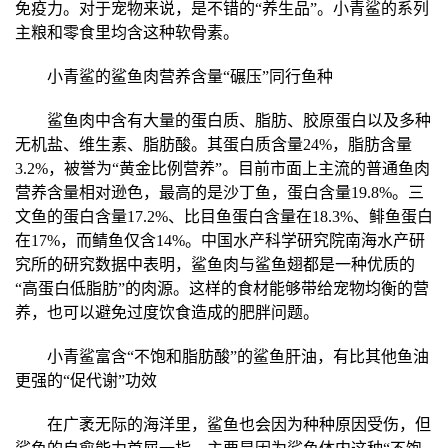
免疫力。对于宠物来说，是不错的“养生品”。小青鲨的系列
主粮和零食里均含这种软骨素。
小青鲨的鲨鱼肉营养含量“碾压”同行鱼种
鲨鱼肉中含有大量的蛋白质、脂肪、胶原蛋白以及多种
无机盐、维生素、脂肪酸。其蛋白质含量24%，脂肪含量
3.2%，被誉为“黄金比例营养”。目前市面上主流的普通鱼肉
营养含量相对逊色，最高的是沙丁鱼，蛋白含量19.8%。三
文鱼的蛋白含量17.2%、比目鱼蛋白含量在18.3%、鲱鱼蛋白
在17%，而鲭鱼仅含14%。中国水产科学研究院南海水产研
究所的研究数据中表明，鲨鱼肉与鲨鱼翅都是一种优质的
“高蛋白低脂肪”的肉源。这样的食材能够带给宠物均衡的营
养，也可以避免过度饮食造成的肥胖问题。
小青鲨富含“不饱和脂肪酸”的鲨鱼肝油，有比其他鱼油
更强的“促代谢”功效
在广袤无际的海洋里，鲨鱼也会因为种种原因受伤，但