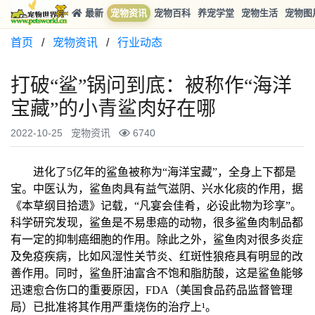
最新
宠物资讯
宠物百科
养宠学堂
宠物生活
宠物图
首页
/
宠物资讯
/
行业动态
打破“鲨”锅问到底：被称作“海洋
宝藏”的小青鲨肉好在哪
2022-10-25
宠物资讯
6740
进化了5亿年的鲨鱼被称为“海洋宝藏”，全身上下都是
宝。中医认为，鲨鱼肉具有益气滋阴、兴水化痰的作用，据
《本草纲目拾遗》记载，“凡宴会佳肴，必设此物为珍享”。
科学研究发现，鲨鱼是不易患癌的动物，很多鲨鱼肉制品都
有一定的抑制癌细胞的作用。除此之外，鲨鱼肉对很多炎症
及免疫疾病，比如风湿
性
关节炎、红斑
性
狼疮具有明显的改
善作用。同时，鲨鱼肝油富含不饱和脂肪酸，这是鲨鱼能够
迅速愈合伤口的重要原因，FDA（美国食品药品监督管理
局）已批准将其作用严重烧伤的治疗上¹。