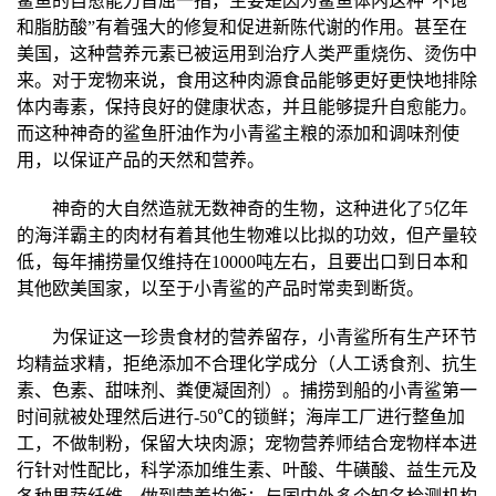
鲨鱼的自愈能力首屈一指，主要是因为鲨鱼体内这种“不饱
和脂肪酸”有着强大的修复和促进新陈代谢的作用。甚至在
美国，这种营养元素已被运用到治疗人类严重烧伤、烫伤中
来。对于宠物来说，食用这种肉源食品能够更好更快地排除
体内毒素，保持良好的健康状态，并且能够提升自愈能力。
而这种神奇的鲨鱼肝油作为小青鲨主粮的添加和调味剂使
用，以保证产品的天然和营养。
神奇的大自然造就无数神奇的生物，这种进化了5亿年
的海洋霸主的肉材有着其他生物难以比拟的功效，但产量较
低，每年捕捞量仅维持在10000吨左右，且要出口到日本和
其他欧美
国家
，以至于小青鲨的产品时常卖到断货。
为保证这一珍贵食材的营养留存，小青鲨所有生产环节
均精益求精，拒绝添加不合理化学成分（人工诱食剂、抗生
素、色素、甜味剂、粪便凝固剂）。捕捞到船的小青鲨第一
时间就被处理然后进行-50℃的锁鲜；海岸工厂进行整鱼加
工，不做制粉，保留大块肉源；宠物营养师结合宠物样本进
行针对
性
配比，科学添加维生素、叶酸、牛磺酸、益生元及