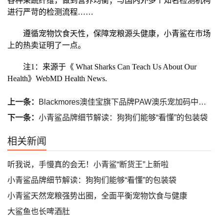
各种果蔬纤维，做到营养均衡；与国内外多个知名检测机构
进行严苛的检测流程……
遵循宠物饮食天
性
，保障宠粮源头健康，小青鲨在市场
上的热卖证明了一点。
注1：来源于《 What Sharks Can Teach Us About Our
Health》WebMD Health News.
上一条：
Blackmores澳佳宝旗下品牌PAW澳乐宠加码中国宠物保健品市场
下一条：
小青鲨品牌细节解读：狗狗们能够“看懂”的包装袋
相关新闻
听我说，手慢真的会无！小青鲨“断货王”上新啦
小青鲨品牌细节解读：狗狗们能够“看懂”的包装袋
小青鲨天然宠粮强势出圈，全面平衡宠物饮食与健康
大鲨鱼也长啤酒肚