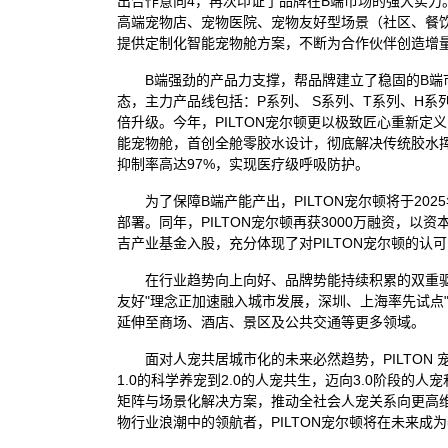
出合作意向
4
，再次印证了品牌在B端市场的强大实力。
高端宠物店、宠物医院、宠物友好型场景（社区、餐
提供定制化智能宠物舱方案，不断为合作伙伴创造增
B端强劲的产品力支撑，帮品牌建立了稳固的B端市
态，主力产品线包括：P系列、 S系列、T系列、H
倍升级。今年，PILTON宠尔顿更以极致匠心重新
能宠物舱，首创全舱零胶水设计，彻底解决传统胶水挥
抑制率高达97%，实现医疗级呼吸防护。
为了保障B端产能产出，PILTON宠尔顿将于20
部署。同年，PILTON宠尔顿再获3000万融资，以
吉产业基金入股，充分体现了对PILTON宠尔顿的认
在行业趋势向上向好、品牌势能持续积累的双重驱
友好"理念正加速融入城市发展，深圳、上海率先试点
延伸至商场、酒店、景区及公共交通等更多领域。
面对人宠共居城市化的未来必然趋势，PILTON
1.0的科学养宠到2.0的人宠共生，迈向3.0阶段的
矩阵与场景化解决方案，推动全社会人宠关系向更高维度
物行业浪潮中的领航者，PILTON宠尔顿将在未来成