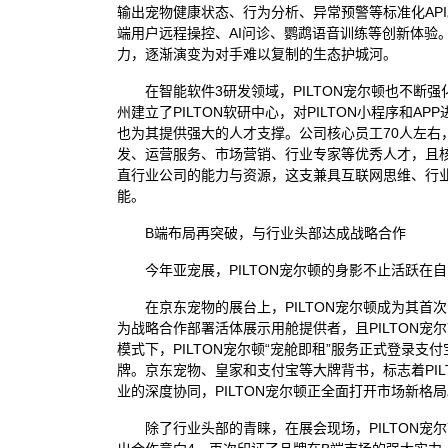
输出宠物健康状态、行为分析、异常预警等标准化API
端用户远程操控、AI问诊、鹦鹉语音训练等创新体验
力，逐渐演变为对手难以复制的生态护城河。
在智能软件
3
研发领域，PILTON宠尔顿也不断强
州建立了PILTON软研中心，对PILTON小程序和
也为其提供强大的人才支撑。公司核心员工70人左右
发、运营服务、市场营销、行业专家等优秀人才，且核
直行业公司的能力与资源，这支兼具互联网思维、行
能。
B端布局再突破，与行业头部达成战略合作
今年亚宠展，PILTON宠尔顿的身影不止活跃
在京东宠物的展台上，PILTON宠尔顿成为其
为战略合作部署活体展示用舱提供者，且PILTON
模式下，PILTON宠尔顿“宠舱即租”服务正式登录
牌。京东宠物、皇家和支付宝等大牌背书，标志着PI
业的深度协同，PILTON宠尔顿正全面打开市场新格
除了行业头部的青睐，在展会现场，PILTON