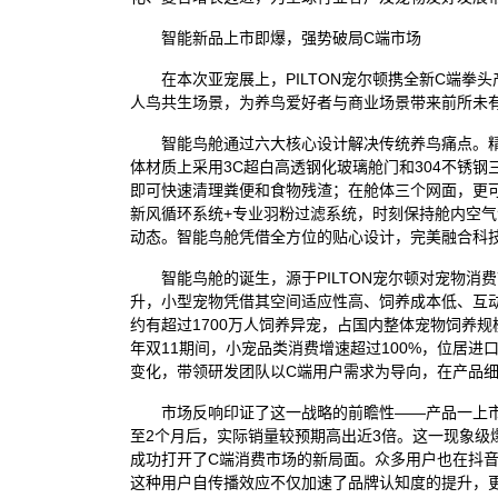
智能新品上市即爆，强势破局C端市场
在本次亚宠展上，PILTON宠尔顿携全新C端拳
人鸟共生场景，为养鸟爱好者与商业场景带来前所未有
智能鸟舱通过六大核心设计解决传统养鸟痛点。
体材质上采用3C超白高透钢化玻璃舱门和304不锈
即可快速清理粪便和食物残渣；在舱体三个网面，更可
新风循环系统+专业羽粉过滤系统，时刻保持舱内空
动态。智能鸟舱凭借全方位的贴心设计，完美融合科
智能鸟舱的诞生，源于PILTON宠尔顿对宠物
升，小型宠物凭借其空间适应性高、饲养成本低、互动
约有超过1700万人饲养异宠，占国内整体宠物饲养规
年双11期间，小宠品类消费增速超过100%，位居
变化，带领研发团队以C端用户需求为导向，在产品
市场反响印证了这一战略的前瞻性――产品一上市
至2个月后，实际销量较预期高出近3倍。这一现象级爆
成功打开了C端消费市场的新局面。众多用户也在抖音
这种用户自传播效应不仅加速了品牌认知度的提升，更