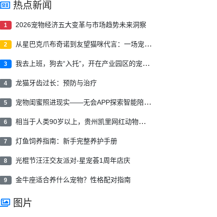
热点新闻
2026宠物经济五大变革与市场趋势未来洞察
1
从星巴克爪布奇诺到友望猫咪代言：一场宠物友好营销的“升维战”
2
我去上班，狗去“入托”，开在产业园区的宠物“幼稚园”受欢迎
3
龙猫牙齿过长：预防与治疗
4
宠物闺蜜照进现实――无会APP探索智能陪伴新形态
5
相当于人类90岁以上，贵州凯里网红动物园15岁四角羊离世
6
灯鱼饲养指南：新手完整养护手册
7
光棍节汪汪交友派对-星宠荟1周年店庆
8
金牛座适合养什么宠物？性格配对指南
9
图片