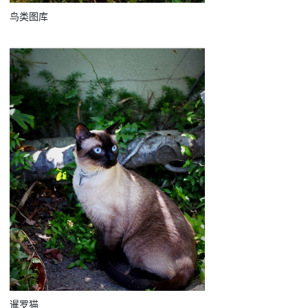
鸟类图库
暹罗猫