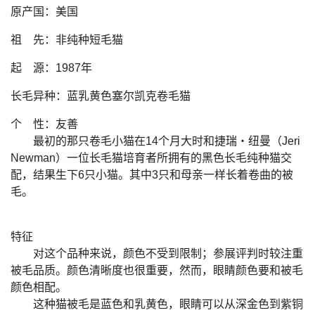
原产国：美国
祖 先：非纯种短毛猫
起 源：1987年
长毛异种：蓝乳黄色塞尔凯克卷毛猫
个 性：友善
最初的那只卷毛小猫在14个月大时和捷瑞・纽曼（Jeri
Newman）一位长毛猫培育者所拥有的黑色长毛纯种猫交
配，结果生下6只小猫。其中3只和母亲一样长着卷曲的被
毛。
特征
对这个品种来说，颜色不受到限制；参展评判时较注重
被毛品质。颜色清晰度也很重要，然而，眼睛颜色要和被毛
颜色相配。
这种猫被毛是蓝色和乳黄色，眼睛可以从深金色到紫铜