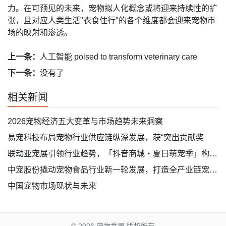
力。在可预见的未来，宠物拟人化概念或将迎来持续性的扩
张，且对应人类生活"衣食住行"的各个维度都会迎来宠物市
场的映射和渗透。
上一条：
人工智能 poised to transform veterinary care
下一条：
没有了
相关新闻
2026宠物经济五大变革与市场趋势未来洞察
易宠科技布局宠物行业供应链纵深发展，获“突出贡献奖
联动亚宠展引领行业趋势，「抖音商城・夏日萌宠季」构建宠物营销新场景
中宠股份撬动宠物食品行业新一轮发展，打造全产业链宠物食品企业
中国宠物市场现状与未来
© 2026
宠物世界 版权所有