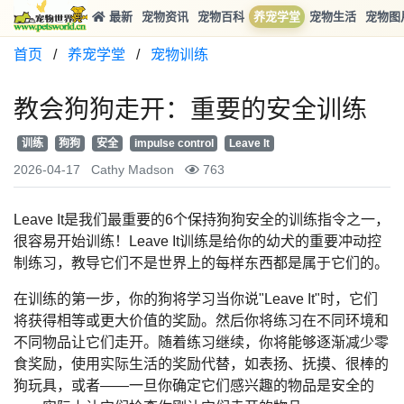
最新
宠物资讯
宠物百科
养宠学堂
宠物生活
宠物图
首页
/
养宠学堂
/
宠物训练
教会狗狗走开：重要的安全训练
训练
狗狗
安全
impulse control
Leave It
2026-04-17
Cathy Madson
763
Leave It是我们最重要的6个保持狗狗安全的训练指令之一，
很容易开始训练！Leave It训练是给你的幼犬的重要冲动控
制练习，教导它们不是世界上的每样东西都是属于它们的。
在训练的第一步，你的狗将学习当你说"Leave It"时，它们
将获得相等或更大价值的奖励。然后你将练习在不同环境和
不同物品让它们走开。随着练习继续，你将能够逐渐减少零
食奖励，使用实际生活的奖励代替，如表扬、抚摸、很棒的
狗玩具，或者——一旦你确定它们感兴趣的物品是安全的