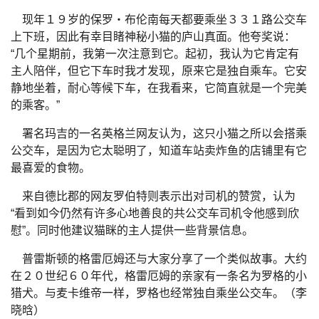
现年１９岁的保罗・布伦南每天都要乘坐３３１路公交车
上下班，因此有幸目睹神秘小猫的庐山真面。他夸奖说：
“几个星期前，我第一次注意到它。起初，我认为它肯定有
主人陪伴，但它下车时我才发现，原来它是独自乘车。它安
静地坐着，耐心等候下车，在我看来，它简直就是一个完美
的乘客。”
署名玛吉的一名英格兰网友认为，这只小猫之所以会搭乘
公交车，是因为它太聪明了，知道车站卖炸鱼的店铺里有它
最喜爱的食物。
来自德比郡的网友罗伯特则表示出对司机的赞赏，认为
“看到如今仍然有许多心地善良的共公交车司机令他感到欣
慰”。同时他建议猫眯的主人提供一些背景信息。
普雷斯顿的格雷厄姆还与大家分享了一个类似故事。大约
在２０世纪６０年代，格雷厄姆的亲家有一条名为罗格的小
猎犬。与麦卡维帝一样，罗格也经常独自乘坐公交车。（李
晓晗）