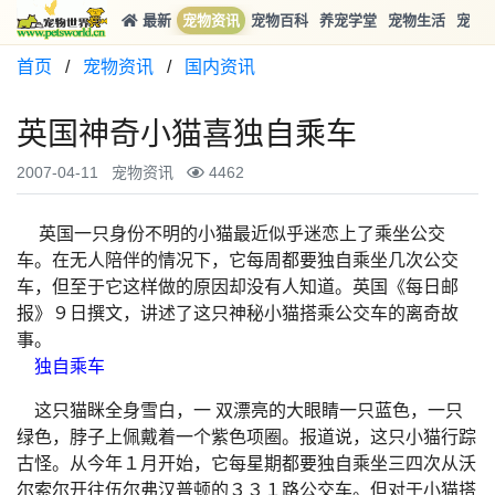
最新
宠物资讯
宠物百科
养宠学堂
宠物生活
宠物
首页
/
宠物资讯
/
国内资讯
英国神奇小猫喜独自乘车
2007-04-11
宠物资讯
4462
英国一只身份不明的小猫最近似乎迷恋上了乘坐公交
车。在无人陪伴的情况下，它每周都要独自乘坐几次公交
车，但至于它这样做的原因却没有人知道。英国《每日邮
报》９日撰文，讲述了这只神秘小猫搭乘公交车的离奇故
事。
独自乘车
这只猫眯全身雪白，一 双漂亮的大眼睛一只蓝色，一只
绿色，脖子上佩戴着一个紫色项圈。报道说，这只小猫行踪
古怪。从今年１月开始，它每星期都要独自乘坐三四次从沃
尔索尔开往伍尔弗汉普顿的３３１路公交车。但对于小猫搭