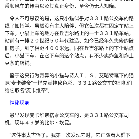
乘顺风车的缘由以及其真正身份，至今仍无人知晓。
令人不可思议的是，这只小猫似乎对３３１路公交车的路
线了如指掌。虽然没有主人陪伴，但它每次都在固定车站上
下车。小猫上车的地方在丘吉尔路上的一个３３１路车站，
站前有一排２０世纪５０年代建造、如今已经年久失修的破
旧房子。到了相距４００米远、同在丘吉尔路上的下个站点
后，小猫下车。在它下车的这个站点，有不少卖炸鱼和炸土
豆条的店铺。
鉴于这只行为奇异的小猫与诗人Ｔ．Ｓ．艾略特笔下的猫
眯“麦卡维帝”一样充满神秘色彩，３３１路公交车的司机们
给它取名“麦卡维帝”。
神秘现身
最早发现麦卡维帝搭乘公交车的，是３３１路公交车司
机、现年４９岁的比尔・坎昆。
“这件事太古怪了。我第一次发现它时，它正随着人群下