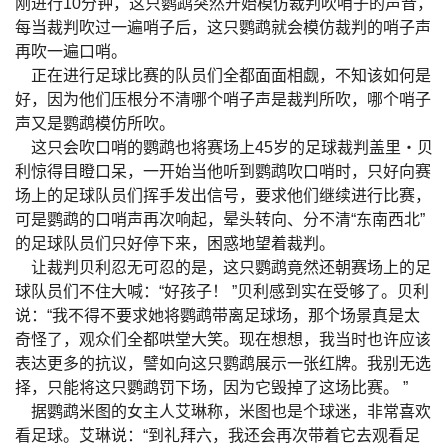
刚进行10分钟，这只鹦鹉突然开始模仿裁判吹哨子的声音，
每当裁判吹过一遍哨子后，这只鹦鹉就会模仿裁判的哨子声
再吹一遍口哨。
正在进行足球比赛的队员们全都面面相觑，不知该如何是
好，因为他们压根分不清哪个哨子声是裁判所吹，哪个哨子
声又是鹦鹉模仿所吹。
这只会吹口哨的鹦鹉也将赛场上45岁的足球裁判盖里・贝
利惊得目瞪口呆，一开始当他听到鹦鹉吹口哨时，只好向赛
场上的足球队员们挥手发出信号，要求他们继续进行比赛，
可是鹦鹉的口哨声再次响起，晕头转向、分不清“东南西北”
的足球队员们只好停下来，困惑地望着裁判。
让裁判贝利忍无可忍的是，这只鹦鹉竟然还朝赛场上的足
球队员们不住大喊：“好孩子！ ”贝利感到实在受够了。贝利
说：“我不得不要求她将鹦鹉带离足球场，那个场景真是太
奇怪了，观众们全都哄堂大笑。现在想想，我当时也许应该
表达更多的抗议，譬如向这只鹦鹉展示一张红牌。我别无选
择，只能将这只鹦鹉罚下场，因为它毁掉了这场比赛。 ”
据鹦鹉米图的女主人艾琳称，米图也是个球迷，非常喜欢
看足球。艾琳说：“到礼拜六，我还会再次带着它去观看足