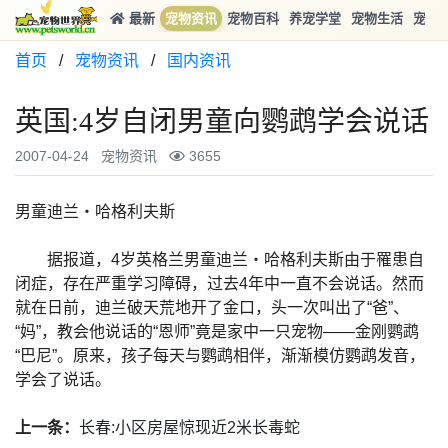
最新
宠物资讯
宠物百科
养宠学堂
宠物生活
宠物
首页
/
宠物资讯
/
国内资讯
英国:4岁自闭男童向鹦鹉学会说话
2007-04-24
宠物资讯
3655
男童迪兰・哈格利夫斯
据报道，4岁英格兰男童迪兰・哈格利夫斯由于罹患自
闭症，存在严重学习障碍，过去4年中一直不会说话。然而
就在日前，迪兰破天荒地开了金口，头一次叫出了“爸”、
“妈”，教会他说话的“恩师”竟是家中一只宠物――金刚鹦鹉
“巴尼”。原来，孩子每天与鹦鹉相伴，渐渐模仿鹦鹉发音，
学会了说话。
上一条：
长春:小区房屋惊现近2米长毒蛇