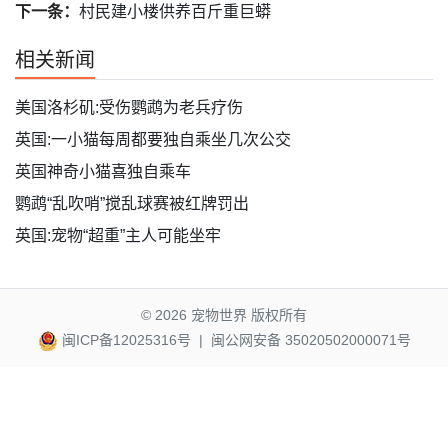
下一条：
村民建小楼供养百斤重巨蟒
相关新闻
美国洛杉矶:受伤鹦鹉为老兵疗伤
英国:一小猫每周都要独自乘坐几次公交
英国神奇小猫喜独自乘车
鹦鹉“乱吹哨”搅乱球赛被红牌罚出
英国:宠物“超重”主人可能坐牢
© 2026
宠物世界 版权所有
闽ICP备12025316号
|
闽公网安备 35020502000071号