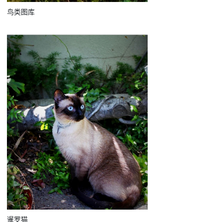
鸟类图库
暹罗猫