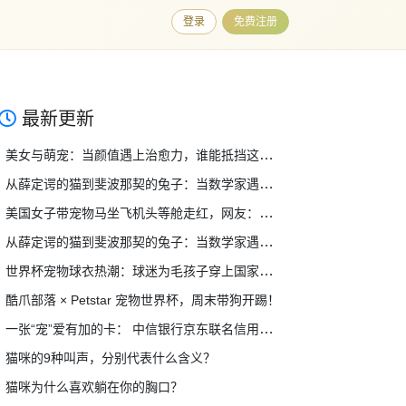
登录
免费注册
最新更新
美女与萌宠：当颜值遇上治愈力，谁能抵挡这双重暴击？
从薛定谔的猫到斐波那契的兔子：当数学家遇上宠物，奇妙的事情发生了
美国女子带宠物马坐飞机头等舱走红，网友：这也行？！
从薛定谔的猫到斐波那契的兔子：当数学家遇上宠物，奇妙的事情发生了
世界杯宠物球衣热潮：球迷为毛孩子穿上国家队战袍，萌翻全网！
酷爪部落 × Petstar 宠物世界杯，周末带狗开踢！
一张“宠”爱有加的卡： 中信银行京东联名信用卡（宠物系列）温暖升级
猫咪的9种叫声，分别代表什么含义？
猫咪为什么喜欢躺在你的胸口？