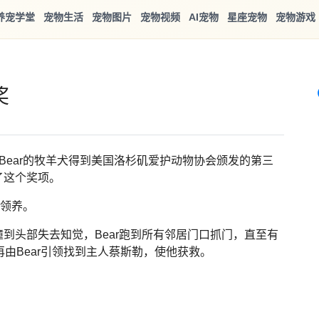
养宠学堂
宠物生活
宠物图片
宠物视频
AI宠物
星座宠物
宠物游戏
奖
Bear的牧羊犬得到美国洛杉矶爱护动物协会颁发的第三
了这个奖项。
所领养。
到头部失去知觉，Bear跑到所有邻居门口抓门，直至有
再由Bear引领找到主人蔡斯勒，使他获救。