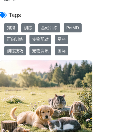
Tags
狗狗
训练
基础训练
PetMD
正向训练
宠物配对
星座
训练技巧
宠物资讯
国际