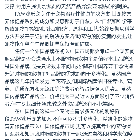
支撑,为用户提供最优质的天然产品,给爱宠最贴心的呵护。
PAW澳乐宠专注于宠物治疗性健康解决方案,其宠物营
养保健品系列的成分和灵感都源于自然。从“自然和科学来
解放宠物”理念的提出,到配方、原料和工艺,始终贯彻以科学
方法开发基于证据的解决方案,帮助宠物预防疾病的发生,让
宠物能在整个生命周期里保持全面健康。
任何一个外国品牌在初入中国市场都会考虑一个现实问
题:品牌是否会遭遇水土不服?中国宠物主是偏好本土品牌还
是国外品牌,或是只论效果不问出处?随着中国养宠市场快速
升温,中国的宠物主对品牌的需求趋向于多样化。虽然国产
品牌这几年持续发力,百花齐放,但国际品牌依旧在专业、营
养、优质配方和无添加等消费者心智占据强大优势,。虽然
国内品牌产品线全、价格更为平易近人方面吸引了不少消费
者,但在专业细分领域,较之外资品牌还有不小差距。
在中国目前这样一个宠物主需求多元化的利好阶
段,PAW澳乐宠的加入,不但可以将其多样化、精准化的宠物
营养保健品带入中国保健品市场,更可以携其专业的宠物保
健观念和知识,和中国的宠物主一起,通过自然和科学来保障