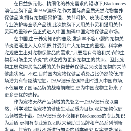
在日益多元化、精细化的养宠需求的驱动下,Blackmores
澳佳宝旗下品牌PAW澳乐宠,作为国际高品质天然宠物营养
保健品牌,拥有宠物肠胃护理、关节呵护、皮肤毛发养护及
专业洗护等全系产品线,此次携旗下犬用关节灵和猫用关节
灵两款重磅产品正式进入中国,加码中国宠物保健品市场。
在中国,由于养宠知识的普及,发病率不容小觑的宠物关
节炎逐渐进入大众视野,并受到广大宠物主的重视。科学养
宠观催生出对宠物保健品的需求,“只要是有骨骼和关节的生
物都可能患关节炎”的观念成为更多宠物主的共识。因此,宠
物主愿意购买高品质的关节类营养保健品来改善宠物的关节
健康状况。不过,目前国内宠物保健品消费占比仍然较低,市
场潜力有待继续挖掘。PAW澳乐宠选择此时进入中国市场,
不仅展现了国际品牌的战略前瞻性,更为中国宠物主带来了
更多更优的选择。
作为宠物天然产品领域的先驱之一,PAW澳乐宠以自
然、科学地提高宠物的健康生活品质为目标,深耕宠物保健
品领域数十载。PAW澳乐宠不仅拥有Blackmores的专业知识
为后盾,更拥有专业宠医团队来帮助其品牌和产品系列创新
发展。其宠医团队不断进行前沿的科学研究,以实验数据为