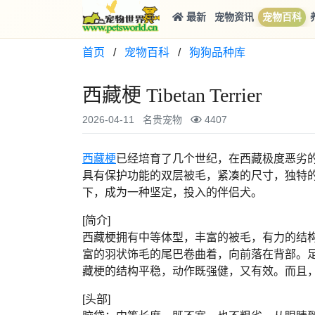
最新
宠物资讯
宠物百科
首页
/
宠物百科
/
狗狗品种库
西藏梗 Tibetan Terrier
2026-04-11
名贵宠物
4407
西藏梗
已经培育了几个世纪，在西藏极度恶劣
具有保护功能的双层被毛，紧凑的尺寸，独特
下，成为一种坚定，投入的伴侣犬。
[简介]
西藏梗拥有中等体型，丰富的被毛，有力的结
富的羽状饰毛的尾巴卷曲着，向前落在背部。
藏梗的结构平稳，动作既强健，又有效。而且
[头部]