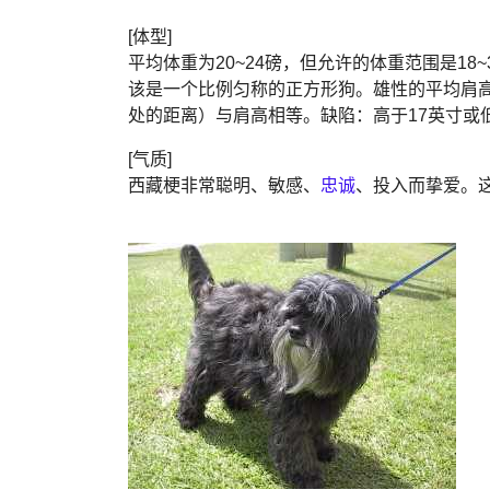
[体型]
平均体重为20~24磅，但允许的体重范围是1
该是一个比例匀称的正方形狗。雄性的平均肩高
处的距离）与肩高相等。缺陷：高于17英寸或低
[气质]
西藏梗非常聪明、敏感、
忠诚
、投入而挚爱。