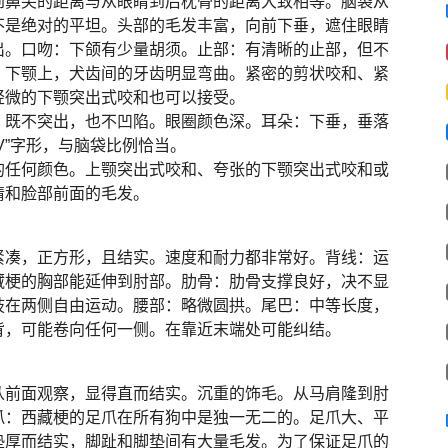
到鼻尖的距离与从眼睛到后枕骨的距离大致相等。脑袋从
不是绝对的平坦。头部的毛发丰富，向前下垂，遮住眼睛
出。口吻：下颌有少量胡须。止部：有清晰的止部，但不
。下颚上，犬齿间的牙齿明显弯曲。紧密的剪状咬和、紧
轻微的下颚突出式咬和也可以接受。
。既不突出，也不凹陷。眼圈颜色深。耳朵：下垂，垂落
V”字形，与脑袋比例恰当。
的任何颜色。上颚突出式咬和、夸张的下颚突出式咬和或
睛和脸部前面的毛发。
紧凑，正方形，且结实。速度和耐力都非常好。背线：运
藏梗的胸部能延伸到肘部。肋骨：肋骨支撑良好，决不显
肢在两侧自由运动。腰部：略微圆拱。尾巴：中等长度，
背，可能卷向任何一侧。在靠近末端处可能纠结。
从前面观察，显得直而结实。沉重的饰毛。从马肩隆到肘
爪：西藏梗的足爪在所有狗中是独一无二的。足爪大、平
垫厚而结实，脚趾和脚垫间有大量毛发。为了保证足爪的