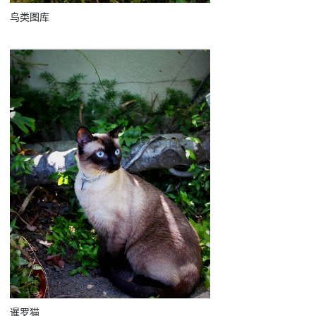
鸟类图库
暹罗猫