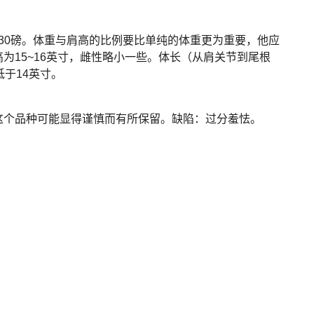
8~30磅。体重与肩高的比例要比单纯的体重更为重要，他应
为15~16英寸，雌性略小一些。体长（从肩关节到尾根
于14英寸。
这个品种可能显得谨慎而有所保留。缺陷：过分羞怯。