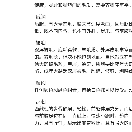
健康，脚趾和脚垫间的毛发，需要齐脚底剪平
[后躯]
后腿：有大量饰毛，膝关节适度弯曲，且后腿
低，既不向内弯，也不向外翻。足爪：与前肢
[被毛]
双层被毛。底毛柔软，羊毛质。外层皮毛丰富
的。被毛长，但决不能拖到地面。当他站立在
幼犬的被毛短，单层，通常，质地要比成年犬
陷：成年犬缺乏双层被毛。雕琢、修剪、剥除
[颜色]
任何颜色和颜色组合，包括白色都可以接受。
[步态]
西藏梗的步伐舒展，轻松，前躯伸展充分，而
与前肢足迹在同一直线上，快速小跑时，趋向
力，且有弹性，显示出非常敏捷，且有强大的