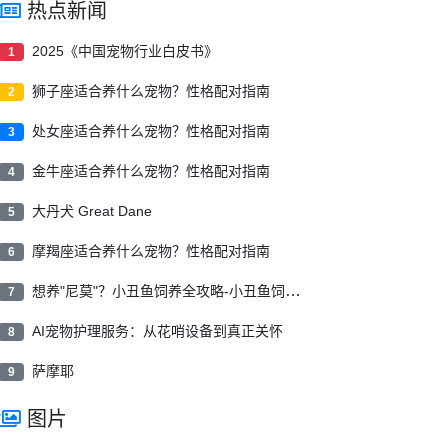
热点新闻
2025《中国宠物行业白皮书》
1
狮子座适合养什么宠物？性格配对指南
2
处女座适合养什么宠物？性格配对指南
3
金牛座适合养什么宠物？性格配对指南
4
大丹犬 Great Dane
5
摩羯座适合养什么宠物？性格配对指南
6
想养"尼莫"？小丑鱼饲养全攻略-小丑鱼饲养指南
7
AI宠物护理服务：从花哨设备到真正关怀
8
萨摩耶
9
图片