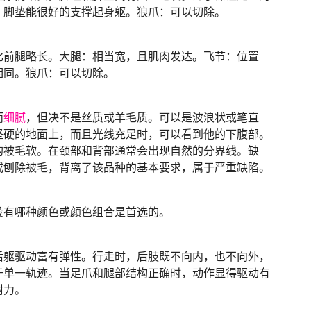
。脚垫能很好的支撑起身躯。狼爪：可以切除。
比前腿略长。大腿：相当宽，且肌肉发达。飞节：位置
相同。狼爪：可以切除。
而
细腻
，但决不是丝质或羊毛质。可以是波浪状或笔直
坚硬的地面上，而且光线充足时，可以看到他的下腹部。
的被毛软。在颈部和背部通常会出现自然的分界线。缺
或刨除被毛，背离了该品种的基本要求，属于严重缺陷。
没有哪种颜色或颜色组合是首选的。
后躯驱动富有弹性。行走时，后肢既不向内，也不向外，
于单一轨迹。当足爪和腿部结构正确时，动作显得驱动有
耐力。