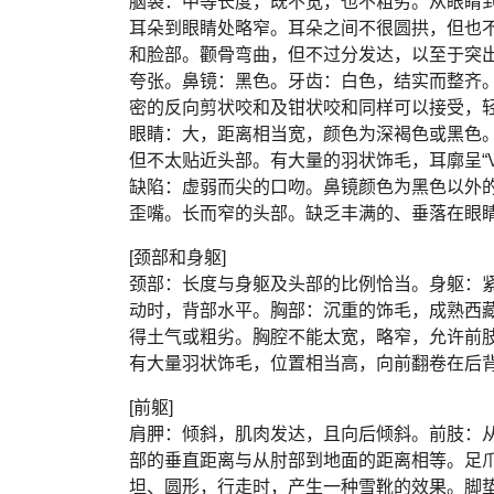
脑袋：中等长度，既不宽，也不粗劣。从眼睛
耳朵到眼睛处略窄。耳朵之间不很圆拱，但也
和脸部。颧骨弯曲，但不过分发达，以至于突
夸张。鼻镜：黑色。牙齿：白色，结实而整齐
密的反向剪状咬和及钳状咬和同样可以接受，
眼睛：大，距离相当宽，颜色为深褐色或黑色
但不太贴近头部。有大量的羽状饰毛，耳廓呈“
缺陷：虚弱而尖的口吻。鼻镜颜色为黑色以外
歪嘴。长而窄的头部。缺乏丰满的、垂落在眼
[颈部和身躯]
颈部：长度与身躯及头部的比例恰当。身躯：
动时，背部水平。胸部：沉重的饰毛，成熟西
得土气或粗劣。胸腔不能太宽，略窄，允许前
有大量羽状饰毛，位置相当高，向前翻卷在后
[前躯]
肩胛：倾斜，肌肉发达，且向后倾斜。前肢：
部的垂直距离与从肘部到地面的距离相等。足
坦、圆形，行走时，产生一种雪靴的效果。脚