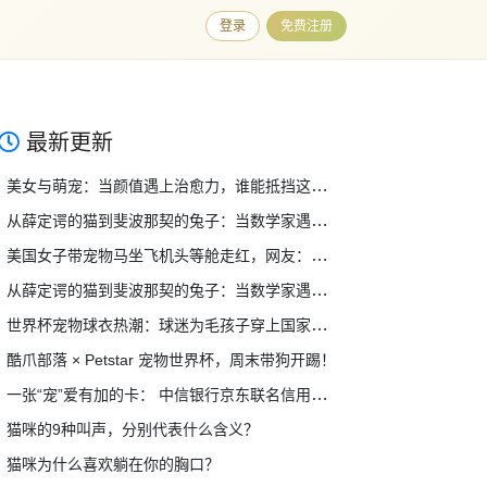
登录
免费注册
最新更新
美女与萌宠：当颜值遇上治愈力，谁能抵挡这双重暴击？
从薛定谔的猫到斐波那契的兔子：当数学家遇上宠物，奇妙的事情发生了
美国女子带宠物马坐飞机头等舱走红，网友：这也行？！
从薛定谔的猫到斐波那契的兔子：当数学家遇上宠物，奇妙的事情发生了
世界杯宠物球衣热潮：球迷为毛孩子穿上国家队战袍，萌翻全网！
酷爪部落 × Petstar 宠物世界杯，周末带狗开踢！
一张“宠”爱有加的卡： 中信银行京东联名信用卡（宠物系列）温暖升级
猫咪的9种叫声，分别代表什么含义？
猫咪为什么喜欢躺在你的胸口？