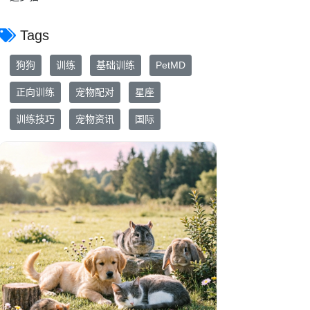
Tags
狗狗
训练
基础训练
PetMD
正向训练
宠物配对
星座
训练技巧
宠物资讯
国际