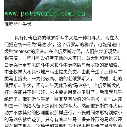
俄罗斯斗牛犬
具有传奇色彩的俄罗斯斗牛犬是一种打斗犬，现在人
们把它统一称为“马达莎”，这个俄罗斯的称呼，可能是进口
犬种“moloss”的变音。在老俄罗斯时代，人们热衷于观赏斗
狗表演，一些斗狗爱好者不断的从英国、意大利和西班牙进
口更强壮更坚忍的斗牛犬和斗牛更然后与俄罗斯的高加索、
中亚牧羊犬和其他地产马士提夫杂交。由此产生了三种斗牛
类马士提夫：一为比较高、瘦的老俄罗斯犬，二为短、壮的
俄罗斯斗牛犬，还有斗牛更体形的“马达莎”。老俄罗斯犬的
打斗性能并不是很好，它主要是用来护卫财产，后来就几乎
绝迹了。俄罗斯斗牛是一种非常有价值的斗熊犬，而马达莎
却是一种能给人留下深刻印象的斗犬。然而俄罗斯的斗犬运
动并不像其他的欧洲国家那样盛行，不长时间体形特别矮小
的马达莎就绝迹了。只有有着斗牛马士提夫外形的马达莎还
留存到了现在。这种犬和莫斯科马士提夫都是伊万最喜欢的