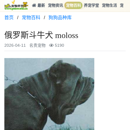
最新
宠物资讯
宠物百科
养宠学堂
宠物生活
宠物
首页
/
宠物百科
/
狗狗品种库
俄罗斯斗牛犬 moloss
2026-04-11
名贵宠物
5190