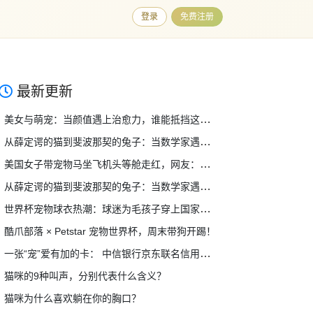
登录
免费注册
最新更新
美女与萌宠：当颜值遇上治愈力，谁能抵挡这双重暴击？
从薛定谔的猫到斐波那契的兔子：当数学家遇上宠物，奇妙的事情发生了
美国女子带宠物马坐飞机头等舱走红，网友：这也行？！
从薛定谔的猫到斐波那契的兔子：当数学家遇上宠物，奇妙的事情发生了
世界杯宠物球衣热潮：球迷为毛孩子穿上国家队战袍，萌翻全网！
酷爪部落 × Petstar 宠物世界杯，周末带狗开踢！
一张“宠”爱有加的卡： 中信银行京东联名信用卡（宠物系列）温暖升级
猫咪的9种叫声，分别代表什么含义？
猫咪为什么喜欢躺在你的胸口？