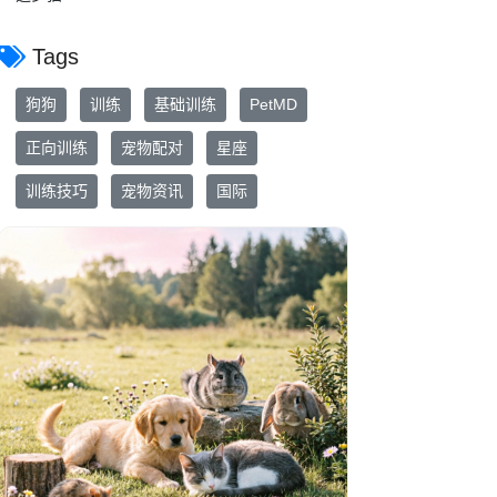
Tags
狗狗
训练
基础训练
PetMD
正向训练
宠物配对
星座
训练技巧
宠物资讯
国际