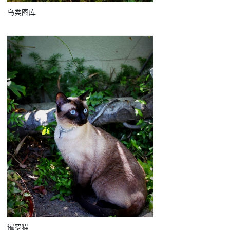
鸟类图库
暹罗猫