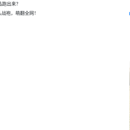
品跑出来？
队战袍，萌翻全网！