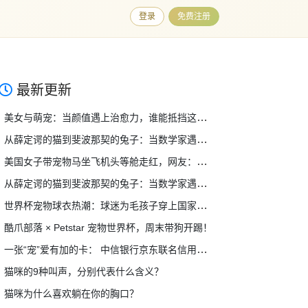
登录
免费注册
最新更新
美女与萌宠：当颜值遇上治愈力，谁能抵挡这双重暴击？
从薛定谔的猫到斐波那契的兔子：当数学家遇上宠物，奇妙的事情发生了
美国女子带宠物马坐飞机头等舱走红，网友：这也行？！
从薛定谔的猫到斐波那契的兔子：当数学家遇上宠物，奇妙的事情发生了
世界杯宠物球衣热潮：球迷为毛孩子穿上国家队战袍，萌翻全网！
酷爪部落 × Petstar 宠物世界杯，周末带狗开踢！
一张“宠”爱有加的卡： 中信银行京东联名信用卡（宠物系列）温暖升级
猫咪的9种叫声，分别代表什么含义？
猫咪为什么喜欢躺在你的胸口？