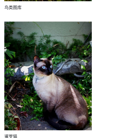
鸟类图库
暹罗猫