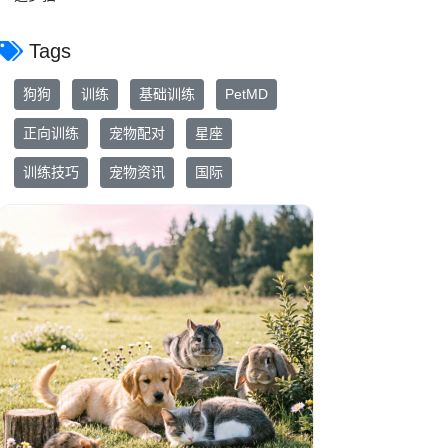
Tags
狗狗
训练
基础训练
PetMD
正向训练
宠物配对
星座
训练技巧
宠物资讯
国际