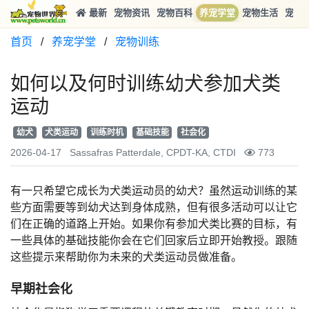
最新
宠物资讯
宠物百科
养宠学堂
宠物生活
宠物
首页
/
养宠学堂
/
宠物训练
如何以及何时训练幼犬参加犬类
运动
幼犬
犬类运动
训练时机
基础技能
社会化
2026-04-17
Sassafras Patterdale, CPDT-KA, CTDI
773
有一只希望它成长为犬类运动员的幼犬？虽然运动训练的某
些方面需要等到幼犬达到身体成熟，但有很多活动可以让它
们在正确的道路上开始。如果你有参加犬类比赛的目标，有
一些具体的基础技能你会在它们回家后立即开始教授。跟随
这些提示来帮助你为未来的犬类运动员做准备。
早期社会化