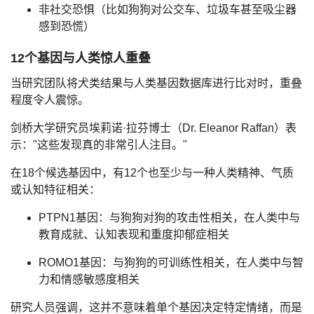
非社交恐惧
（比如狗狗对公交车、垃圾车甚至吸尘器
感到恐慌）
12个基因与人类惊人重叠
当研究团队将犬类结果与人类基因数据库进行比对时，
重叠
程度令人震惊。
剑桥大学研究员埃莉诺·拉芬博士（Dr. Eleanor Raffan）表
示："这些发现真的非常引人注目。"
在18个候选基因中，
有12个也至少与一种人类精神、气质
或认知特征相关
：
PTPN1基因
：与狗狗对狗的攻击性相关，在人类中与
教育成就、认知表现和重度抑郁症相关
ROMO1基因
：与狗狗的可训练性相关，在人类中与智
力和情感敏感度相关
研究人员强调，这并不意味着单个基因决定特定情绪，而是