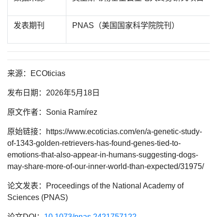
发表期刊
PNAS（美国国家科学院院刊）
来源
：ECOticias
发布日期
：2026年5月18日
原文作者
：Sonia Ramírez
原始链接
：https://www.ecoticias.com/en/a-genetic-study-
of-1343-golden-retrievers-has-found-genes-tied-to-
emotions-that-also-appear-in-humans-suggesting-dogs-
may-share-more-of-our-inner-world-than-expected/31975/
论文发表
：Proceedings of the National Academy of
Sciences (PNAS)
论文DOI
：
10.1073/pnas.2421757122