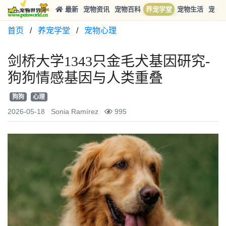
最新
宠物资讯
宠物百科
养宠学堂
宠物生活
宠物
首页
/
养宠学堂
/
宠物心理
剑桥大学1343只金毛犬基因研究-
狗狗情感基因与人类重叠
狗狗
心理
2026-05-18
Sonia Ramírez
995