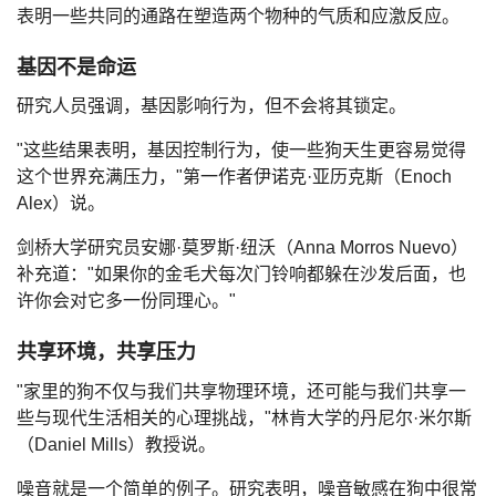
表明
一些共同的通路在塑造两个物种的气质和应激反应
。
基因不是命运
研究人员强调，基因影响行为，但不会将其锁定。
"这些结果表明，基因控制行为，使一些狗天生更容易觉得
这个世界充满压力，"第一作者伊诺克·亚历克斯（Enoch
Alex）说。
剑桥大学研究员安娜·莫罗斯·纽沃（Anna Morros Nuevo）
补充道："如果你的金毛犬每次门铃响都躲在沙发后面，
也
许你会对它多一份同理心。
"
共享环境，共享压力
"家里的狗不仅与我们共享物理环境，还可能与我们共享一
些与现代生活相关的心理挑战，"林肯大学的丹尼尔·米尔斯
（Daniel Mills）教授说。
噪音就是一个简单的例子。研究表明，噪音敏感在狗中很常