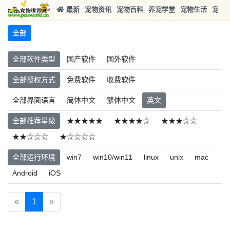
最新
宠物资讯
宠物百科
养宠学堂
宠物生活
宠物
全部
全部软件类型
国产软件
国外软件
全部授权方式
免费软件
收费软件
全部界面语言
简体中文
繁体中文
英文
全部推荐星级
★★★★★
★★★★☆
★★★☆☆
★★☆☆☆
★☆☆☆☆
全部运行环境
win7
win10/win11
linux
unix
mac
Android
iOS
«
1
»