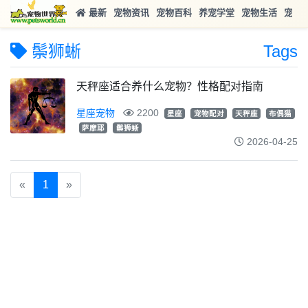
最新
宠物资讯
宠物百科
养宠学堂
宠物生活
宠物
鬃狮蜥
Tags
天秤座适合养什么宠物？性格配对指南
星座宠物
2200
星座
宠物配对
天秤座
布偶猫
萨摩耶
鬃狮蜥
2026-04-25
«
1
»