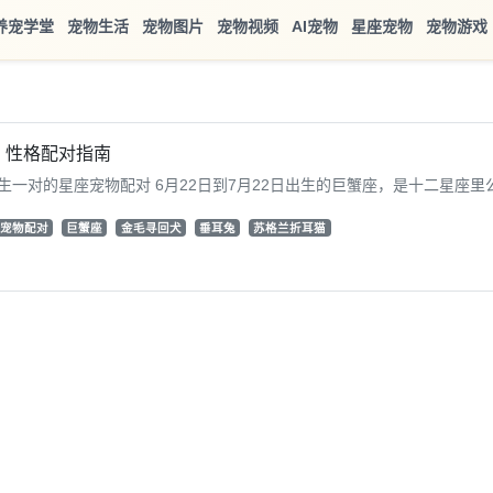
养宠学堂
宠物生活
宠物图片
宠物视频
AI宠物
星座宠物
宠物游戏
？性格配对指南
一对的星座宠物配对 6月22日到7月22日出生的巨蟹座，是十二星座里公认
宠物配对
巨蟹座
金毛寻回犬
垂耳兔
苏格兰折耳猫