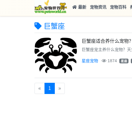
最新
宠物资讯
宠物百科
巨蟹座
巨蟹座适合养什么宠物
巨蟹座宠主养什么宠物？天生
星座宠物
1874
星座
«
1
»