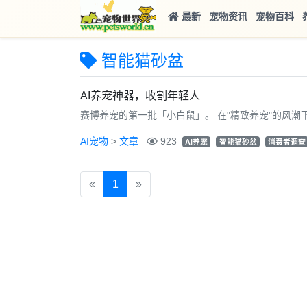
最新
宠物资讯
宠物百科
智能猫砂盆
AI养宠神器，收割年轻人
赛博养宠的第一批「小白鼠」。 在"精致养宠"的风潮
AI宠物
>
文章
923
AI养宠
智能猫砂盆
消费者调查
«
1
»