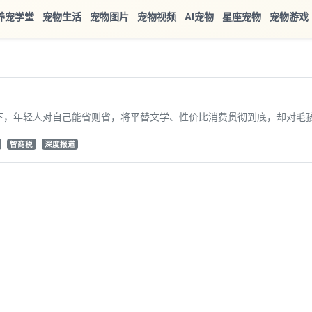
养宠学堂
宠物生活
宠物图片
宠物视频
AI宠物
星座宠物
宠物游戏
下，年轻人对自己能省则省，将平替文学、性价比消费贯彻到底，却对毛孩子
智商税
深度报道