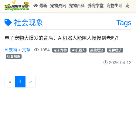
最新
宠物资讯
宠物百科
养宠学堂
宠物生活
宠物
社会现象
Tags
电子宠物大爆发的背后：AI机器人能陪人慢慢到老吗？
AI宠物
>
文章
1054
电子宠物
AI机器人
孤独经济
陪伴经济
社会现象
2026-04-12
«
1
»