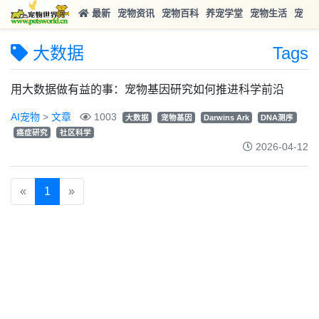
最新
宠物资讯
宠物百科
养宠学堂
宠物生活
宠物
大数据
Tags
用大数据做有益的事：宠物基因研究如何推进科学前沿
AI宠物
>
文章
1003
大数据
宠物基因
Darwins Ark
DNA测序
癌症研究
社区科学
2026-04-12
«
1
»