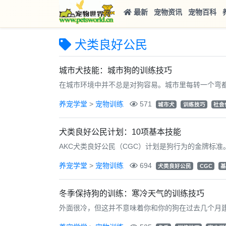
最新
宠物资讯
宠物百科
犬类良好公民
城市犬技能：城市狗的训练技巧
在城市环境中并不总是对狗容易。城市里每转一个弯都
养宠学堂
>
宠物训练
571
城市犬
训练技巧
社会
犬类良好公民计划：10项基本技能
AKC犬类良好公民（CGC）计划是狗行为的金牌标准
养宠学堂
>
宠物训练
694
犬类良好公民
CGC
基
冬季保持狗的训练：寒冷天气的训练技巧
外面很冷，但这并不意味着你和你的狗在过去几个月建