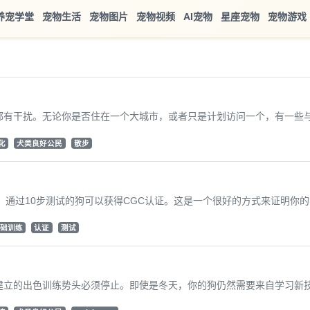
养宠学堂
宠物生活
宠物图片
宠物视频
AI宠物
星座宠物
宠物游戏
有干扰。无论你是否住在一个大城市，或者只是计划访问一个，有一些与你
化
犬类良好公民
散步
。通过10步测试的狗可以获得CGC认证。这是一个很好的方式来证明你的狗
础训练
认证
测试
立的出色训练势头必须停止。即使是冬天，你的狗仍然需要来自学习新技能