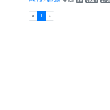
养宠学堂
>
宠物训练
525
冬季
训练技巧
室内训
«
1
»