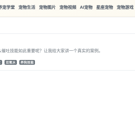
养宠学堂
宠物生活
宠物图片
宠物视频
AI宠物
星座宠物
宠物游戏
么催吐技能如此重要呢？让我给大家讲一个真实的案例。
救
双氧水
养狗技能