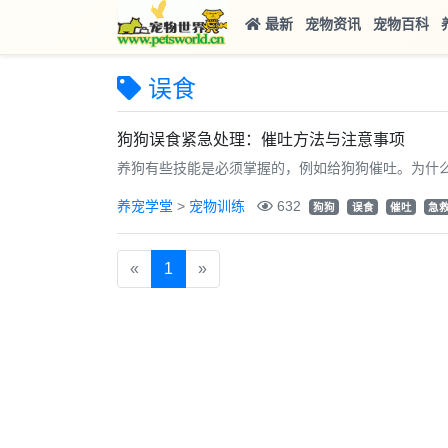
最新
宠物资讯
宠物百科
误食
狗狗误食紧急处理：催吐方法与注意事项
养狗有些技能是必须掌握的，例如给狗狗催吐。为什
养宠学堂
>
宠物训练
632
狗狗
误食
催吐
急
«
1
»