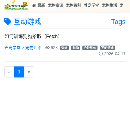
最新
宠物资讯
宠物百科
养宠学堂
宠物生活
宠物
互动游戏
Tags
如何训练狗狗拾取（Fetch）
养宠学堂
>
宠物训练
928
训练
狗狗
拾取训练
互动游戏
2026-04-17
«
1
»