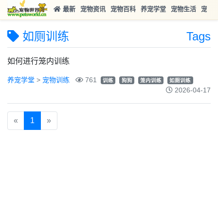
最新
宠物资讯
宠物百科
养宠学堂
宠物生活
宠物
如厕训练
Tags
如何进行笼内训练
养宠学堂
>
宠物训练
761
训练
狗狗
笼内训练
如厕训练
2026-04-17
«
1
»