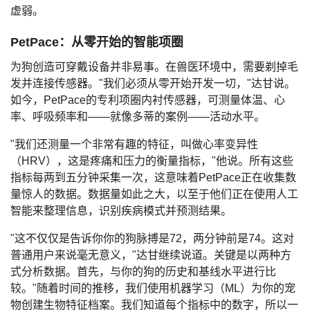
虚弱。
PetPace：从零开始的智能项圈
为狗创造可穿戴设备并非易事。在兽医环境中，需要剃掉毛
发并连接传感器。"我们必须从零开始开发一切，"达甘说。
如今，PetPace的专利项圈内衬传感器，可测量体温、心
率、呼吸频率和——就像多蒂的案例——活动水平。
"我们还测量一个非常有趣的特征，叫做心率变异性
（HRV），这是疼痛和压力的衡量指标，"他说。所有这些
指标每两到五分钟采集一次，这意味着PetPace正在收集数
量惊人的数据。数据量如此之大，以至于他们正在使用人工
智能来整理信息，识别疾病模式并预测结果。
"这不仅仅是告诉你你的狗脉搏是72，两分钟前是74。这对
普通用户来说毫无意义，"达甘继续说道。关键是以两种方
式分析数据。首先，与你的狗的历史和基线水平进行比
较。"随着时间的推移，我们使用机器学习（ML）为你的宠
物创建生物特征档案。我们知道每个指标中的数字，所以一