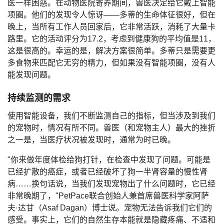
医一样困惑。在动物医院寄养期间，兽医决定给它戴上智能
项圈。他们的发现令人惊讶——多蒂的生命体征很好，但在
晚上，当所有工作人员回家后，它非常活跃，消耗了大量卡
路里。它的活动评分为17.2，考虑到健康狗的平均值是11，
这是很高的。幸运的是，解决方案很简单。多蒂只是需要更
多食物来匹配它无穷的精力，但如果没有智能项圈，没有人
能发现问题。
持续监测的需求
使用智能设备，我们不断监测自己的指标，但当涉及到我们
的宠物时，情况有所不同。兽医（和宠物主人）最大的挫折
之一是，当医疗状况被发现时，通常为时已晚。
"你来做年度体检给狗打针，在检查中发现了问题。可能是
已经扩散的癌症，或者已经破坏了狗一半肾容量的慢性肾
病……换句话说，当我们发现宠物出了什么问题时，它已经
非常晚期了，"PetPace联合创始人兼首席兽医科学家阿萨
夫·达甘（Asaf Dagan）博士说。宠物无法告诉我们它们的
感受。事实上，它们的自然生存本能就是隐藏疼痛、不适和