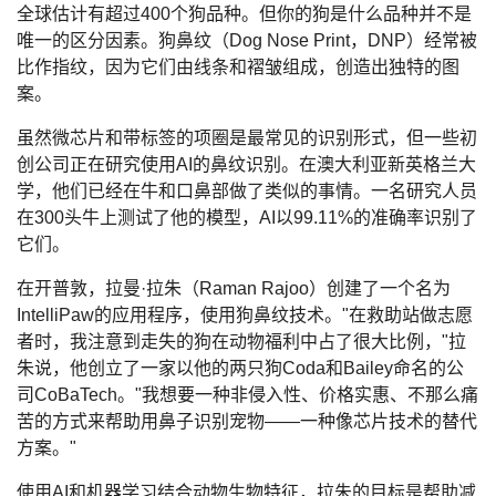
全球估计有超过400个狗品种。但你的狗是什么品种并不是
唯一的区分因素。狗鼻纹（Dog Nose Print，DNP）经常被
比作指纹，因为它们由线条和褶皱组成，创造出独特的图
案。
虽然微芯片和带标签的项圈是最常见的识别形式，但一些初
创公司正在研究使用AI的鼻纹识别。在澳大利亚新英格兰大
学，他们已经在牛和口鼻部做了类似的事情。一名研究人员
在300头牛上测试了他的模型，AI以99.11%的准确率识别了
它们。
在开普敦，拉曼·拉朱（Raman Rajoo）创建了一个名为
IntelliPaw的应用程序，使用狗鼻纹技术。"在救助站做志愿
者时，我注意到走失的狗在动物福利中占了很大比例，"拉
朱说，他创立了一家以他的两只狗Coda和Bailey命名的公
司CoBaTech。"我想要一种非侵入性、价格实惠、不那么痛
苦的方式来帮助用鼻子识别宠物——一种像芯片技术的替代
方案。"
使用AI和机器学习结合动物生物特征，拉朱的目标是帮助减