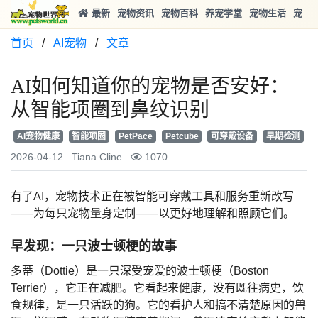
最新
宠物资讯
宠物百科
养宠学堂
宠物生活
宠物
首页
/
AI宠物
/
文章
AI如何知道你的宠物是否安好：
从智能项圈到鼻纹识别
AI宠物健康
智能项圈
PetPace
Petcube
可穿戴设备
早期检测
2026-04-12
Tiana Cline
1070
有了AI，宠物技术正在被智能可穿戴工具和服务重新改写
——为每只宠物量身定制——以更好地理解和照顾它们。
早发现：一只波士顿梗的故事
多蒂（Dottie）是一只深受宠爱的波士顿梗（Boston
Terrier），它正在减肥。它看起来健康，没有既往病史，饮
食规律，是一只活跃的狗。它的看护人和搞不清楚原因的兽