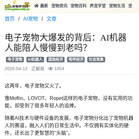
最新
宠物资讯
宠物百科
养宠学堂
宠物生活
宠物
首页
/
AI宠物
/
文章
电子宠物大爆发的背后：AI机器
人能陪人慢慢到老吗？
电子宠物
AI机器人
孤独经济
陪伴经济
社会现象
2026-04-12
正解局
1054
这两年，电子宠物又火了。
像Moflin、LOVOT、Ropet这样的电子宠物，没有实用的功
能，却受到了很多年轻人的追捧。
随着AI技术与硬件设备的发展，电子宠物分化出了宠物机器
人的赛道，融入人们的日常生活中。不仅拥有实体化的硬
件，还长出了更智慧的"头脑"。