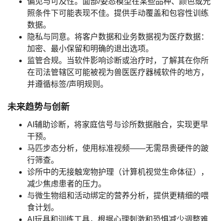
偏见与可及性。
面部/姿态模型在某些品种、颜色或光
照条件下可能表现不佳。提供手动覆盖和包容性训练
数据。
隐私与同意。
将
客户数据
和
业务数据
视为医疗数据：
加密、最小保留和明确的退出选项。
监管合规。
当软件影响诊断或治疗时，了解其在你所
在司法管辖区可能被视为
兽医医疗器械软件
的地方，
并遵循标签/声明规则。
未来趋势与创新
AI辅助诊断
，将家庭信号与诊所数据融合，实现更早
干预。
马匹步态分析
，使用标准视频——无需昂贵硬件的跛
行筛查。
诊所中的
无接触宠物护理
（计算机视觉生命体征），
减少焦虑患者的压力。
与微生物组和活动绑定的
营养分析
，提供更精细的喂
食计划。
AI玩具
和训练工具，根据
心理刺激
和恐惧减少调整难