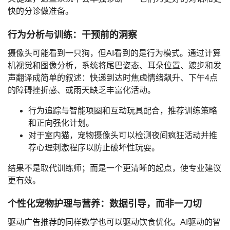
快的分诊做准备。
行为分析与训练：干预前的洞察
摄像头可能看到一只狗，但AI看到的是
行为模式
。通过
计算
机视觉
和
图像分析
，系统将尾巴姿态、耳朵位置、踱步和发
声翻译成简单的叙述：快递到达时焦虑情绪飙升、下午4点
的障碍挫折感、或雨天缺乏丰富化活动。
行为追踪
与
智能项圈
和
互动玩具
配合，推荐
训练策略
和
正向强化
计划。
对于室内猫，
宠物摄像头
可以检测夜间疯狂活动并推
荐
心理刺激
程序以防止破坏性玩耍。
结果不是取代训练师；而是一个更清晰的起点，使专业建议
更有效。
个性化宠物护理与营养：数据引导，而非一刀切
驱动广告推荐的同样数学也可以驱动
饮食优化
。
AI驱动的智