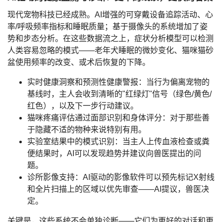
现代宠物科技已经成熟。
AI增强的可穿戴设备
追踪活动、心
率/呼吸频率指标和睡眠质量；基于摄像头的系统增加了姿
势和步态分析。在这些数据流之上，
症状分析
模型可以检测
人类容易忽略的模式——老年犬睡眠的微妙变化、猫咪猫砂
盆使用频率的改变、或术后恢复的下降。
实时健康洞察
和
预测性健康警报
：当行为偏离宠物的
基线时，主人会收到清晰的"红绿灯"信号（绿色/黄色/
红色），以及下一步行动建议。
猫咪疼痛评估
通过
面部识别
和身体评分：对于那些善
于隐藏不适的物种来说特别有用。
实验室结果中的模式识别
：当主人上传血液检查或粪
便结果时，AI可以发现趋势并建议向兽医提出的问
题。
诊所影像支持
：
AI驱动的影像软件
可以预先标记X射线
和
全片扫描
上的区域以优先审查——AI提议，兽医决
定。
关键是，这些系统不会单独诊断——它们为更好的对话和更