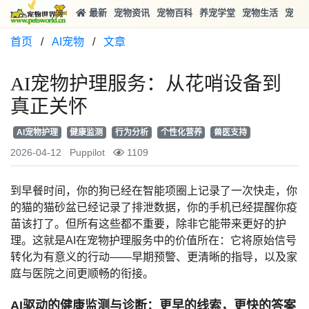
最新
宠物资讯
宠物百科
养宠学堂
宠物生活
宠物
首页
/
AI宠物
/
文章
AI宠物护理服务：从花哨设备到
真正关怀
AI宠物护理
健康监测
行为分析
个性化营养
兽医支持
2026-04-12
Puppilot
1109
到早餐时间，你的狗已经在智能项圈上记录了一次快走，你
的猫的猫砂盆已经记录了排泄数据，你的手机已经提醒你疫
苗该打了。但所有这些都不重要，除非它能带来
更好的护
理
。这就是
AI在宠物护理服务
中的价值所在：它将原始信号
转化为有意义的行动——早期预警、更清晰的指导，以及家
庭与医院之间更顺畅的衔接。
AI驱动的健康监测与诊断：更早的线索，更快的答案