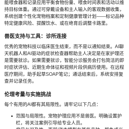
能喂食器
和记录应用平衡
食物份量
、
喂食时间表
和活动以维
持目标体重。通过可穿戴设备和主人输入的
客观数据收集
，
系统创建
个性化宠物档案
和
定制健康管理
计划——标记
品种
特定健康风险
、提醒饮水、或在绝育后调整卡路里。
兽医支持与工具：诊所连接
优秀的宠物科技以临床医生结束，而不是以通知结束。
AI聊
天机器人
和
AI驱动的症状检查器
帮助主人决定是在家护理还
是需要就诊。如果需要就诊，
智能分诊服务
会打包简洁的
即
时症状评估
、近期生命体征和视频片段供病历使用。在远程
医疗期间，助手起草
SOAP笔记
；通话结束后，系统安排复
查并记录任务。
伦理考量与实施挑战
每个有用的AI都有其局限性。请牢记以下几点：
范围与局限性。
宠物护理应用不是兽医。明确设置护
栏，将关注案例引导给专业人员。