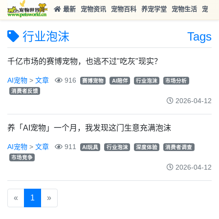
最新
宠物资讯
宠物百科
养宠学堂
宠物生活
宠物
行业泡沫
Tags
千亿市场的赛博宠物，也逃不过"吃灰"现实？
AI宠物
>
文章
916
赛博宠物
AI陪伴
行业泡沫
市场分析
消费者反馈
2026-04-12
养「AI宠物」一个月，我发现这门生意充满泡沫
AI宠物
>
文章
911
AI玩具
行业泡沫
深度体验
消费者调查
市场竞争
2026-04-12
«
1
»