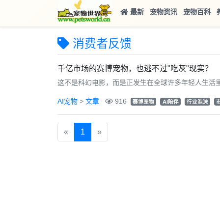
最新
宠物资讯
宠物百科
消费者反馈
千亿市场的赛博宠物，也逃不过"吃灰"现实？
这不是科幻电影，而是正发生在全球许多年轻人生活里的
AI宠物
>
文章
916
赛博宠物
AI陪伴
行业泡沫
«
1
»