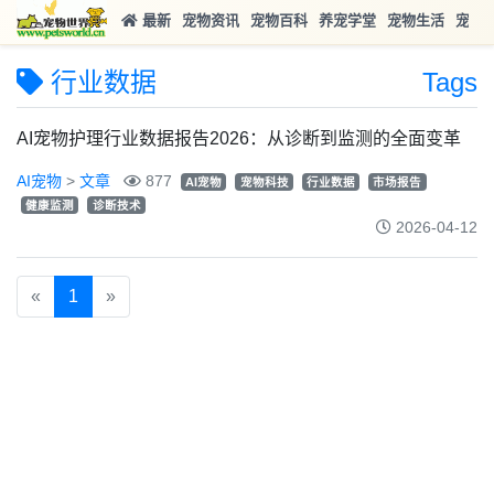
最新
宠物资讯
宠物百科
养宠学堂
宠物生活
宠物
行业数据
Tags
AI宠物护理行业数据报告2026：从诊断到监测的全面变革
AI宠物
>
文章
877
AI宠物
宠物科技
行业数据
市场报告
健康监测
诊断技术
2026-04-12
«
1
»