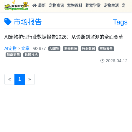
最新
宠物资讯
宠物百科
养宠学堂
宠物生活
宠物
市场报告
Tags
AI宠物护理行业数据报告2026：从诊断到监测的全面变革
AI宠物
>
文章
877
AI宠物
宠物科技
行业数据
市场报告
健康监测
诊断技术
2026-04-12
«
1
»